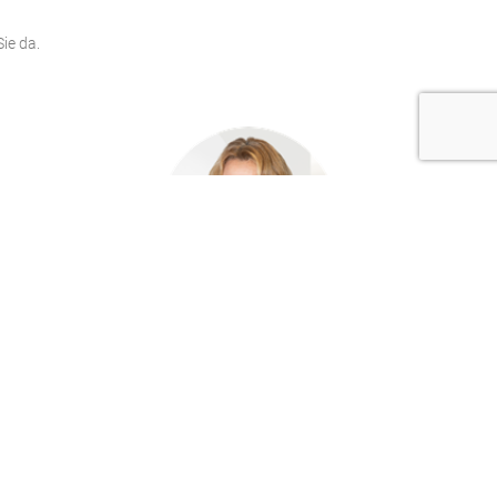
ie da.
Vanessa Joorse
Engel & Völkers Puerto Alcudia
Tel: +34 971 89 77 00
Mobile: +34 659 58 80 70 (+ Whatsapp)
mallorca@engelvoelkers.com
www.engelvoelkers.com/mallorca/north