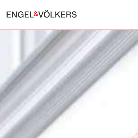
MALLORCA
ALCUDIA
PUERTO POLLE
BONAIRE
SA POBLA
BÚGER
SANTA MARGA
CALA SAN VICENTE
SON SERRA DE
CAMPANET
FORMENTOR
MANRESA-MAL PAS
PLAYA DE MURO