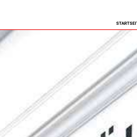
S
STARTSEI
MENORCA
NSA
ALCAUFAR
ARENAL D'EN CASTELL
RITA
BINIDALÍ
 MARINA
BINISAFULLER-CAP D´EN FONT
CALA BLANCA
CALA GALDANA
CALA MORELL
CALA'N BRUT