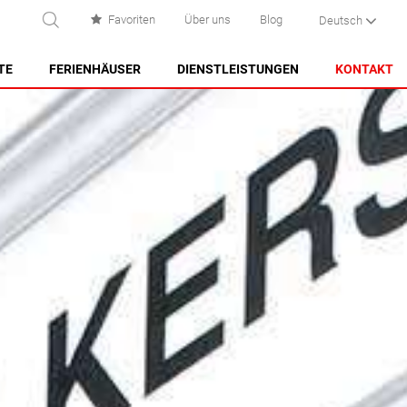
Favoriten
Über uns
Blog
Deutsch
UCHEN
TE
FERIENHÄUSER
DIENSTLEISTUNGEN
KONTAKT
ES CASTELL
ES GRAU
MAHÓN
NA MACARET
PUNTA PRIMA - SON GANXO
SANT LLUÍS
SANTO TOMAS
SON BOU