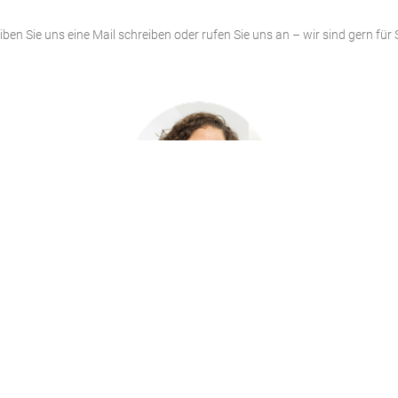
iben Sie uns eine Mail schreiben oder rufen Sie uns an – wir sind gern für S
Aina Alberti
Engel & Völkers Puerto Pollensa
Tel: +34 971 86 84 00
Mobile: +34 650 77 14 91 (+ Whatsapp)
mallorca@engelvoelkers.com
www.engelvoelkers.com/mallorca/north