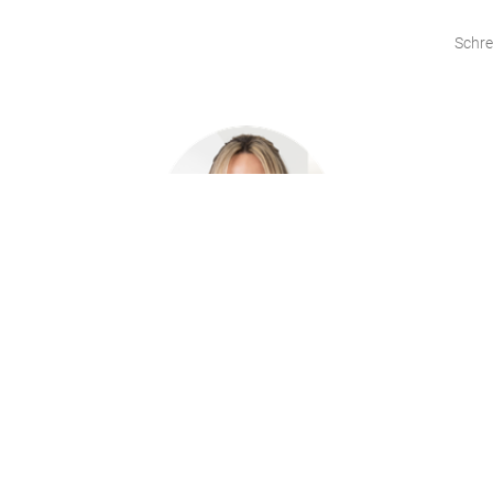
Schre
Marta Curylo
Engel & Völkers Menorca
Tel: +34 971 36 92 75
Mobile: +34 619 422 951 (+ Whatsapp)
menorca@engelvoelkers.com
www.engelvoelkers.com/menorca