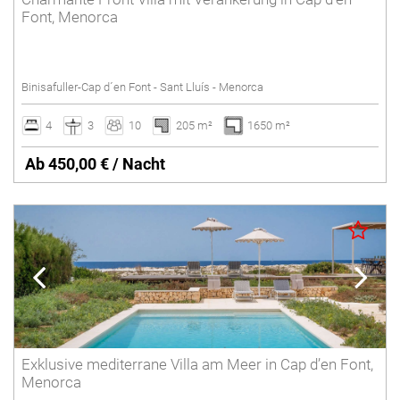
Font, Menorca
Binisafuller-Cap d´en Font - Sant Lluís - Menorca
4
3
10
205 m²
1650 m²
Ab 450,00 € / Nacht
Exklusive mediterrane Villa am Meer in Cap d’en Font,
Menorca