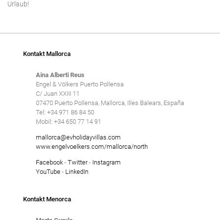
Urlaub!
Kontakt Mallorca
Aina Alberti Reus
Engel & Völkers Puerto Pollensa
C/ Juan XXIII 11
07470 Puerto Pollensa, Mallorca, Illes Balears, España
Tel: +34 971 86 84 50
Mobil: +34 650 77 14 91
mallorca@evholidayvillas.com
www.engelvoelkers.com/mallorca/north
Facebook
-
Twitter
-
Instagram
YouTube
-
LinkedIn
Kontakt Menorca