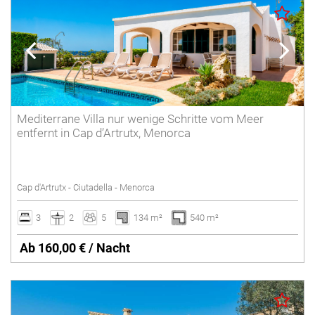
Mediterrane Villa nur wenige Schritte vom Meer
entfernt in Cap d’Artrutx, Menorca
Cap d'Artrutx - Ciutadella - Menorca
3
2
5
134 m²
540 m²
Ab 160,00 € / Nacht