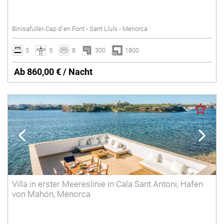
Binisafuller-Cap d´en Font - Sant Lluís - Menorca
5
5
8
300
1800
Ab 860,00 € / Nacht
Villa in erster Meereslinie in Cala Sant Antoni, Hafen
von Mahón, Menorca