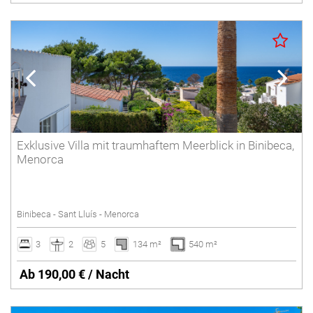
Exklusive Villa mit traumhaftem Meerblick in Binibeca,
Menorca
Binibeca - Sant Lluís - Menorca
3
2
5
134 m²
540 m²
Ab 190,00 € / Nacht