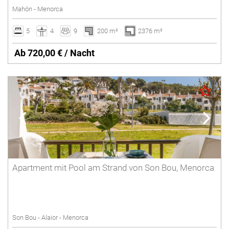
Mahón - Menorca
5
4
9
200 m²
2376 m²
Ab 720,00 € / Nacht
Apartment mit Pool am Strand von Son Bou, Menorca
Son Bou - Alaior - Menorca