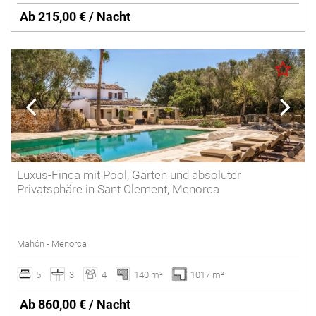
Ab 215,00 € / Nacht
Luxus-Finca mit Pool, Gärten und absoluter
Privatsphäre in Sant Clement, Menorca
Mahón - Menorca
5
3
4
140 m²
1017 m²
Ab 860,00 € / Nacht