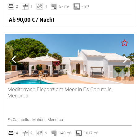
2
1
4
57 m²
- m²
Ab 90,00 € / Nacht
Mediterrane Eleganz am Meer in Es Canutells,
Menorca
Es Canutells - Mahón - Menorca
4
2
6
140 m²
1017 m²