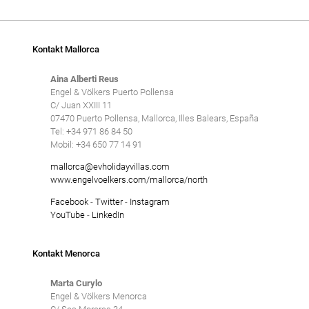
Kontakt Mallorca
Aina Alberti Reus
Engel & Völkers Puerto Pollensa
C/ Juan XXIII 11
07470 Puerto Pollensa, Mallorca, Illes Balears, España
Tel: +34 971 86 84 50
Mobil: +34 650 77 14 91
mallorca@evholidayvillas.com
www.engelvoelkers.com/mallorca/north
Facebook
-
Twitter
-
Instagram
YouTube
-
LinkedIn
Kontakt Menorca
Marta Curylo
Engel & Völkers Menorca