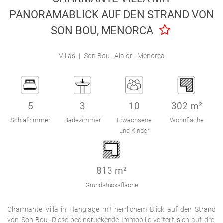
Engel & Völkers Holiday Villas
PANORAMABLICK AUF DEN STRAND VON
SON BOU, MENORCA
Kundenbetreuung
Villas
|
Son Bou - Alaior - Menorca
5
3
10
302 m²
Schlafzimmer
Badezimmer
Erwachsene
Wohnfläche
und Kinder
813 m²
Grundstücksfläche
Charmante Villa in Hanglage mit herrlichem Blick auf den Strand
von Son Bou. Diese beeindruckende Immobilie verteilt sich auf drei