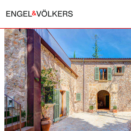
MALLORCA
ALCUDIA
PUERTO POLLE
BONAIRE
SA POBLA
BÚGER
SANTA MARGA
CALA SAN VICENTE
SON SERRA DE
CAMPANET
FORMENTOR
MANRESA-MAL PAS
PLAYA DE MURO