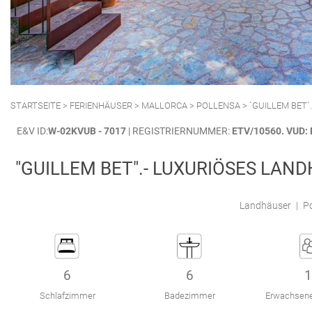
POLLENSA
PUERTO ALCUDIA
STARTSEITE
>
FERIENHÄUSER
>
MALLORCA
>
POLLENSA
> `GUILLEM BET
E&V ID:
W-02KVUB - 7017
| REGISTRIERNUMMER:
ETV/10560. VUD
"GUILLEM BET".- LUXURIÖSES LAN
Landhäuser
|
Po
6
6
1
Schlafzimmer
Badezimmer
Erwachsene