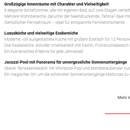
Großzügige Innenräume mit Charakter und Vielseitigkeit
6 elegante Schlafzimmer, alle mit eigenem Bad, auf zwei Etagen verteil
Mehrere Wohnbereiche, darunter der beeindruckende „Tafona“-Saal m
Gemütlicher Fernsehraum – ideal für entspannte Familienmomente
Luxusküche und vielseitige Essbereiche
Moderne, voll ausgestattete Küche mit großem Esstisch für 12 Person
Drei Essbereiche: stilvoller Innenbereich mit Kamin, Frühstücksbereic
Ein kulinarisches Erlebnis für jede Jahreszeit
Jacuzzi-Pool mit Panorama für unvergessliche Sonnenuntergänge
Oberer Terrassenbereich mit Whirlpool-Pool und atemberaubender Auss
Ein magischer Ort, um die schönsten Sonnenuntergänge Mallorcas zu
Mehr I