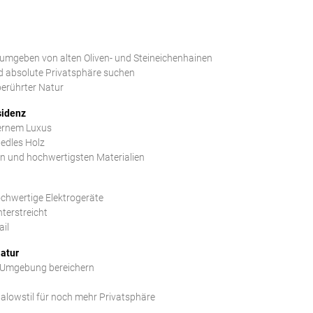
 umgeben von alten Oliven- und Steineichenhainen
und absolute Privatsphäre suchen
berührter Natur
sidenz
dernem Luxus
 edles Holz
n und hochwertigsten Materialien
ochwertige Elektrogeräte
terstreicht
ail
Natur
e Umgebung bereichern
alowstil für noch mehr Privatsphäre