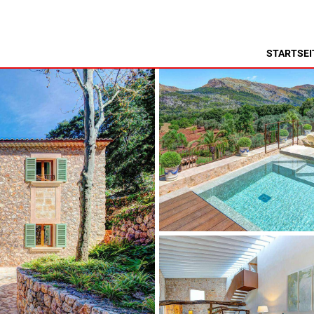
S
STARTSEI
MENORCA
NSA
ALCAUFAR
ARENAL D'EN CASTELL
RITA
BINIDALÍ
 MARINA
BINISAFULLER-CAP D´EN FONT
CALA BLANCA
CALA GALDANA
CALA MORELL
CALA'N BRUT