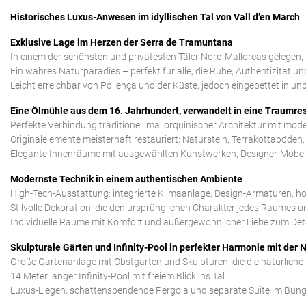
Historisches Luxus-Anwesen im idyllischen Tal von Vall d’en March
Exklusive Lage im Herzen der Serra de Tramuntana
In einem der schönsten und privatesten Täler Nord-Mallorcas gelegen,
Ein wahres Naturparadies – perfekt für alle, die Ruhe, Authentizität 
Leicht erreichbar von Pollença und der Küste, jedoch eingebettet in un
Eine Ölmühle aus dem 16. Jahrhundert, verwandelt in eine Traumre
Perfekte Verbindung traditionell mallorquinischer Architektur mit mo
Originalelemente meisterhaft restauriert: Naturstein, Terrakottaböden,
Elegante Innenräume mit ausgewählten Kunstwerken, Designer-Möbel
Modernste Technik in einem authentischen Ambiente
High-Tech-Ausstattung: integrierte Klimaanlage, Design-Armaturen, h
Stilvolle Dekoration, die den ursprünglichen Charakter jedes Raumes un
Individuelle Räume mit Komfort und außergewöhnlicher Liebe zum Det
Skulpturale Gärten und Infinity-Pool in perfekter Harmonie mit der 
Große Gartenanlage mit Obstgarten und Skulpturen, die die natürlich
14 Meter langer Infinity-Pool mit freiem Blick ins Tal
Luxus-Liegen, schattenspendende Pergola und separate Suite im Bung