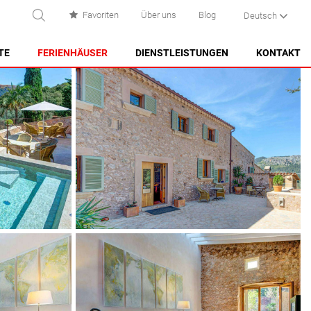
Favoriten
Über uns
Blog
Deutsch
UCHEN
TE
FERIENHÄUSER
DIENSTLEISTUNGEN
KONTAKT
ES CASTELL
ES GRAU
MAHÓN
NA MACARET
PUNTA PRIMA - SON GANXO
SANT LLUÍS
SANTO TOMAS
SON BOU