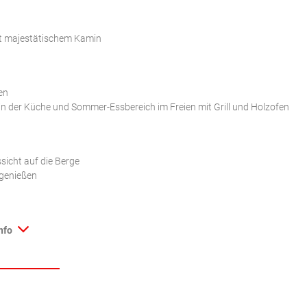
t
it majestätischem Kamin
en
h in der Küche und Sommer-Essbereich im Freien mit Grill und Holzofen
icht auf die Berge
 genießen
nfo