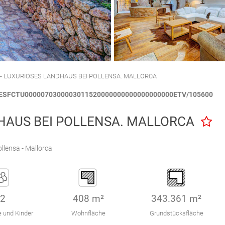
CALA'N PORTER
CIUTADELLA
`.- LUXURIÖSES LANDHAUS BEI POLLENSA. MALLORCA
: ESFCTU0000070300003011520000000000000000000ETV/105600
DHAUS BEI POLLENSA. MALLORCA
llensa - Mallorca
2
408 m²
343.361 m²
 und Kinder
Wohnfläche
Grundstücksfläche