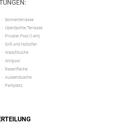
TUNGEN:
Sonnenterrasse
Überdachte Terrasse
Privater Pool (14m)
Grill und Holzofen
Waschküche
Wirlpool
Rasenfläche
Aussendusche
Parkplatz
RTEILUNG