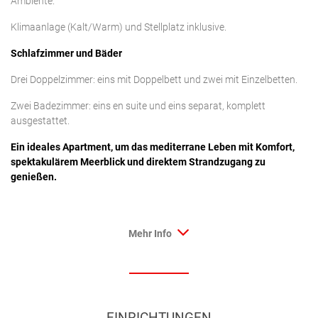
Ambiente.
Klimaanlage (Kalt/Warm) und Stellplatz inklusive.
Schlafzimmer und Bäder
Drei Doppelzimmer: eins mit Doppelbett und zwei mit Einzelbetten.
Zwei Badezimmer: eins en suite und eins separat, komplett
ausgestattet.
Ein ideales Apartment, um das mediterrane Leben mit Komfort,
spektakulärem Meerblick und direktem Strandzugang zu
genießen.
Mehr Info