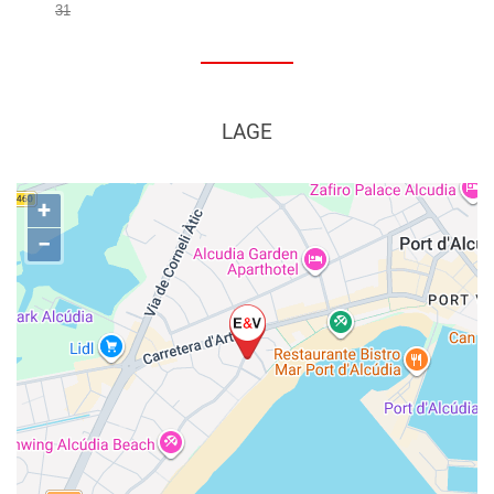
31
LAGE
+
−