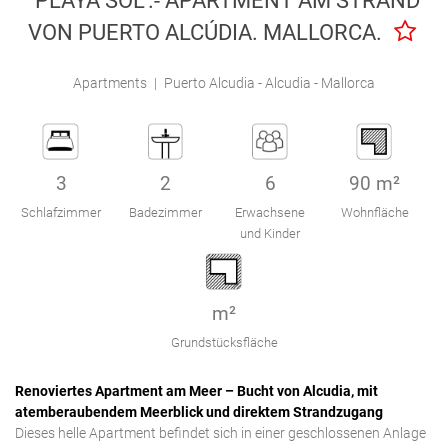
"PLAYA SOL".- APARTMENT AM STRAND
Engel & Völkers Holiday Villas
VON PUERTO ALCÚDIA. MALLORCA.
Kundenbetreuung
Apartments
|
Puerto Alcudia - Alcudia - Mallorca
3
2
6
90 m²
Schlafzimmer
Badezimmer
Erwachsene
Wohnfläche
und Kinder
m²
Grundstücksfläche
Renoviertes Apartment am Meer – Bucht von Alcudia, mit
atemberaubendem Meerblick und direktem Strandzugang
Dieses helle Apartment befindet sich in einer geschlossenen Anlage