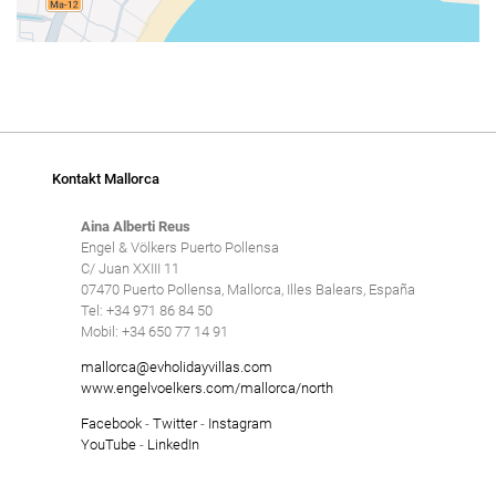
Kontakt Mallorca
Aina Alberti Reus
Engel & Völkers Puerto Pollensa
C/ Juan XXIII 11
07470 Puerto Pollensa, Mallorca, Illes Balears, España
Tel: +34 971 86 84 50
Mobil: +34 650 77 14 91
mallorca@evholidayvillas.com
www.engelvoelkers.com/mallorca/north
Facebook
-
Twitter
-
Instagram
YouTube
-
LinkedIn