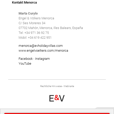
Kontakt Menorca
Marta Curylo
Engel & Völkers Menorca
C/ Ses Moreres 34
07702 Mahón, Menorca, Illes Balears, España
Tel: +34 971 36 92 75
Mobil: +34 619 422 951
menorca@evholidayvillas.com
www.engelvoelkers.com/menorca
Facebook
-
Instagram
YouTube
Rechtliche Hinweise
-
Webkarte
entwickelt von
Binary Menorca