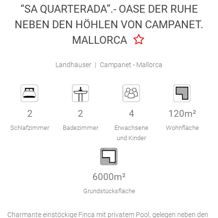
“SA QUARTERADA”.- OASE DER RUHE
Engel & Völkers Holiday Villas
NEBEN DEN HÖHLEN VON CAMPANET.
Kundenbetreuung
MALLORCA
Landhäuser
|
Campanet - Mallorca
2
2
4
120m²
Schlafzimmer
Badezimmer
Erwachsene
Wohnfläche
und Kinder
6000m²
Grundstücksfläche
Charmante einstöckige Finca mit privatem Pool, gelegen neben den