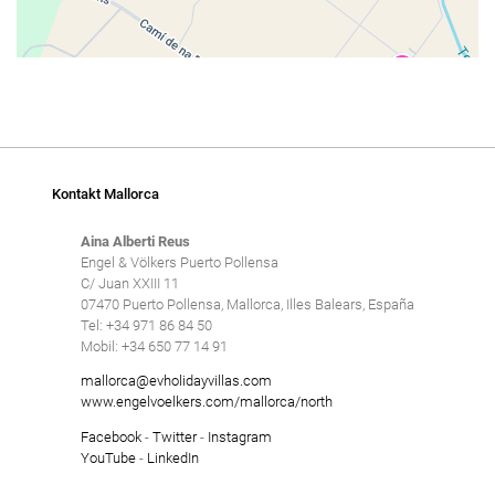
Kontakt Mallorca
Aina Alberti Reus
Engel & Völkers Puerto Pollensa
C/ Juan XXIII 11
07470 Puerto Pollensa, Mallorca, Illes Balears, España
Tel: +34 971 86 84 50
Mobil: +34 650 77 14 91
mallorca@evholidayvillas.com
www.engelvoelkers.com/mallorca/north
Facebook
-
Twitter
-
Instagram
YouTube
-
LinkedIn