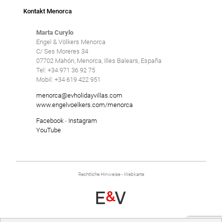
Kontakt Menorca
Marta Curylo
Engel & Völkers Menorca
C/ Ses Moreres 34
07702 Mahón, Menorca, Illes Balears, España
Tel: +34 971 36 92 75
Mobil: +34 619 422 951
menorca@evholidayvillas.com
www.engelvoelkers.com/menorca
Facebook
-
Instagram
YouTube
Rechtliche Hinweise
-
Webkarte
entwickelt von
Binary Menorca