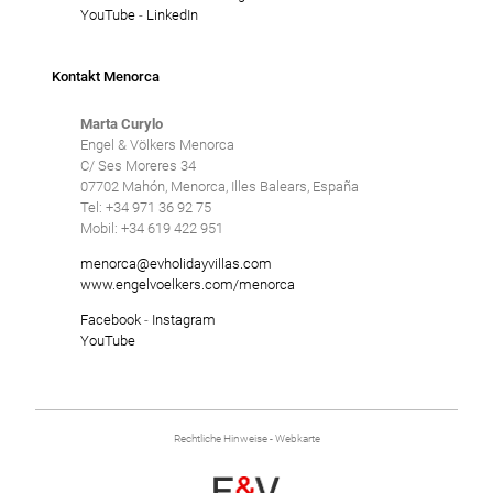
YouTube
-
LinkedIn
Kontakt Menorca
Marta Curylo
Engel & Völkers Menorca
C/ Ses Moreres 34
07702 Mahón, Menorca, Illes Balears, España
Tel: +34 971 36 92 75
Mobil: +34 619 422 951
menorca@evholidayvillas.com
www.engelvoelkers.com/menorca
Facebook
-
Instagram
YouTube
Rechtliche Hinweise
-
Webkarte