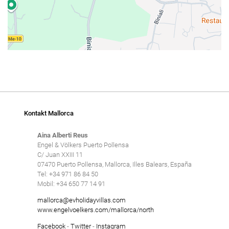
Kontakt Mallorca
Aina Alberti Reus
Engel & Völkers Puerto Pollensa
C/ Juan XXIII 11
07470 Puerto Pollensa, Mallorca, Illes Balears, España
Tel: +34 971 86 84 50
Mobil: +34 650 77 14 91
mallorca@evholidayvillas.com
www.engelvoelkers.com/mallorca/north
Facebook
-
Twitter
-
Instagram