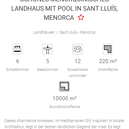
Engel & Völkers Holiday Villas
LANDHAUS MIT POOL IN SANT LLUÍS,
MENORCA
Kundenbetreuung
Landhäuser
|
Sant Lluís - Menorca
6
5
12
220 m²
Schlafzimmer
Badezimmer
Erwachsene
Wohnfläche
und Kinder
10000 m²
Grundstücksfläche
Dieses charmante Anwesen, im mediterranen Stil, inspiriert in lokaler
Architektur, liegt in der besten ländlichen Gegend der Insel. Es liegt