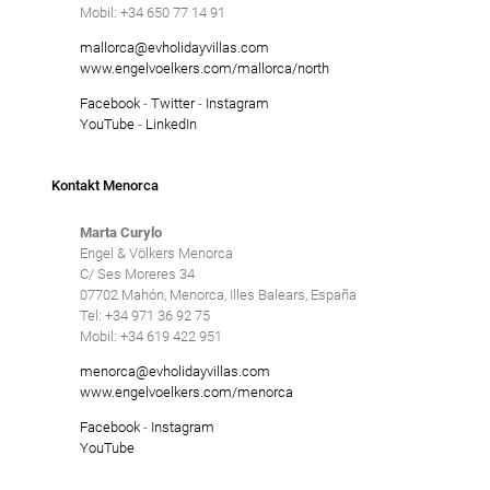
Mobil: +34 650 77 14 91
mallorca@evholidayvillas.com
www.engelvoelkers.com/mallorca/north
Facebook
-
Twitter
-
Instagram
YouTube
-
LinkedIn
Kontakt Menorca
Marta Curylo
Engel & Völkers Menorca
C/ Ses Moreres 34
07702 Mahón, Menorca, Illes Balears, España
Tel: +34 971 36 92 75
Mobil: +34 619 422 951
menorca@evholidayvillas.com
www.engelvoelkers.com/menorca
Facebook
-
Instagram
YouTube