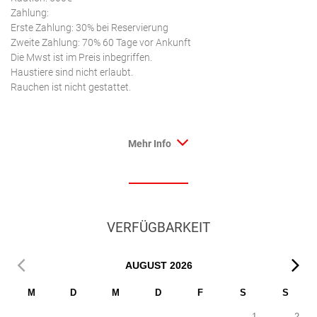
Zahlung:
Erste Zahlung: 30% bei Reservierung
Zweite Zahlung: 70% 60 Tage vor Ankunft
Die Mwst ist im Preis inbegriffen.
Haustiere sind nicht erlaubt.
Rauchen ist nicht gestattet.
Mehr Info
VERFÜGBARKEIT
AUGUST
2026
M
D
M
D
F
S
S
1
2