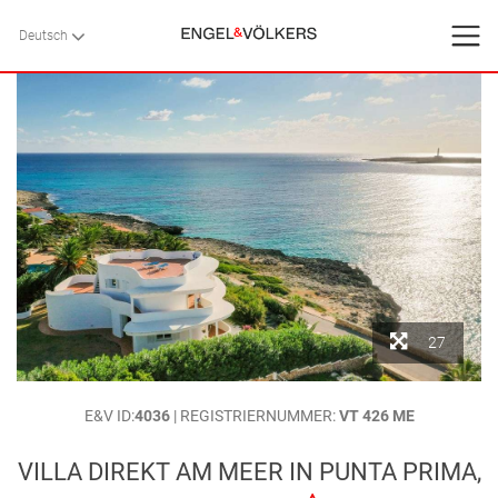
Deutsch
Deutsch
ZURÜCK
ZURÜCK
ZURÜCK
STARTSEITE
FERIENHÄUSER
DIENSTLEISTUNGEN
KONTAKT
Favoriten
27
STARTSEITE
>
FERIENHÄUSER
>
MENORCA
>
SANT LLUÍS
>
PUNTA
Über uns
E&V ID:
4036
| REGISTRIERNUMMER:
VT 426 ME
PRIMA - SON GANXO
> VILLA DIREKT AM MEER IN PUNTA PRIMA,
MENORCA
Blog
VILLA DIREKT AM MEER IN PUNTA PRIMA,