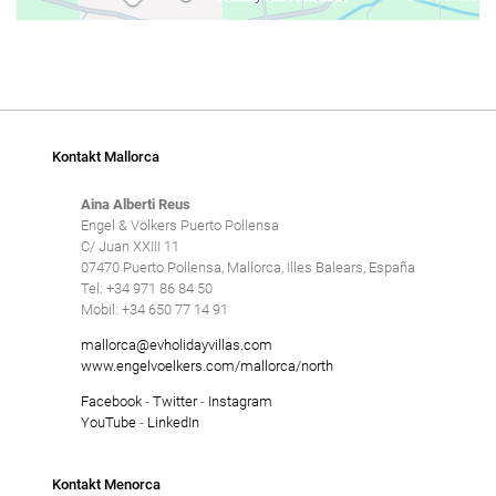
Kontakt Mallorca
Aina Alberti Reus
Engel & Völkers Puerto Pollensa
C/ Juan XXIII 11
07470 Puerto Pollensa, Mallorca, Illes Balears, España
Tel: +34 971 86 84 50
Mobil: +34 650 77 14 91
mallorca@evholidayvillas.com
www.engelvoelkers.com/mallorca/north
Facebook
-
Twitter
-
Instagram
YouTube
-
LinkedIn
Kontakt Menorca