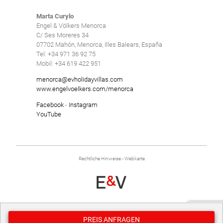
Marta Curylo
Engel & Völkers Menorca
C/ Ses Moreres 34
07702 Mahón, Menorca, Illes Balears, España
Tel: +34 971 36 92 75
Mobil: +34 619 422 951
menorca@evholidayvillas.com
www.engelvoelkers.com/menorca
Facebook
-
Instagram
YouTube
Rechtliche Hinweise
-
Webkarte
entwickelt von
Binary Menorca
PREIS ANFRAGEN