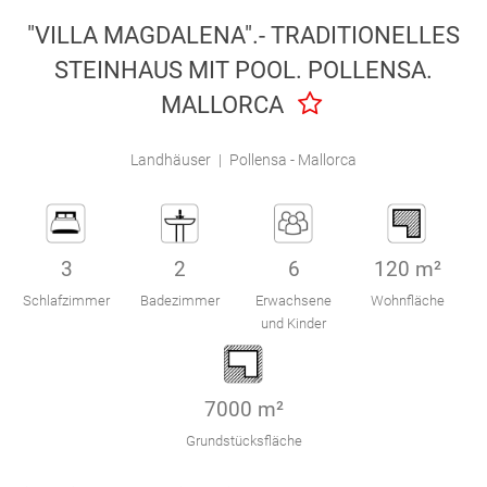
Engel & Völkers Holiday Villas
"VILLA MAGDALENA".- TRADITIONELLES
STEINHAUS MIT POOL. POLLENSA.
Kundenbetreuung
MALLORCA
Landhäuser
|
Pollensa - Mallorca
3
2
6
120 m²
Schlafzimmer
Badezimmer
Erwachsene
Wohnfläche
und Kinder
7000 m²
Grundstücksfläche