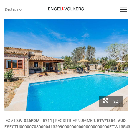
Deutsch
Deutsch
ZURÜCK
ZURÜCK
ZURÜCK
STARTSEITE
FERIENHÄUSER
DIENSTLEISTUNGEN
KONTAKT
Favoriten
22
Über uns
STARTSEITE
>
FERIENHÄUSER
>
MALLORCA
>
POLLENSA
> `VILLA
E&V ID:
W-026FDM - 5711
| REGISTRIERNUMMER:
ETV/1354. VUD:
Blog
MAGDALENA`.- TRADITIONELLES STEINHAUS MIT POOL. POLLENSA.
ESFCTU00000703000041329900000000000000000000ETV/13543
MALLORCA