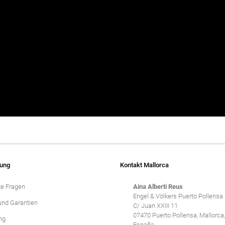
ung
Kontakt Mallorca
te Fragen
Aina Alberti Reus
Engel & Völkers Puerto Pollensa
und Garantien
C/ Juan XXIII 11
07470 Puerto Pollensa, Mallorca, 
ng
España