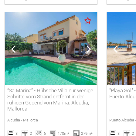
“Sa Marina”.- Hübsche Villa nur wenige
"Playa Sol"
Schritte vom Strand entfernt in der
Puerto Alcú
ruhigen Gegend von Marina. Alcudia,
Mallorca
Alcudia - Mallorca
Puerto Alcudia 
3
2
6
170m²
279m²
3
2