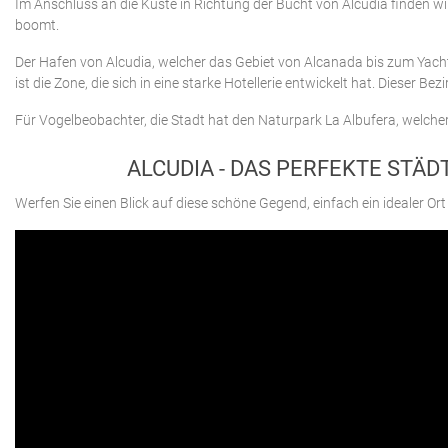
Im Anschluss an die Küste in Richtung der Bucht von Alcudia finden 
boomt.
Der Hafen von Alcudia, welcher das Gebiet von Alcanada bis zum Yachth
ist die Zone, die sich in eine starke Hotellerie entwickelt hat. Dieser 
Für Vogelbeobachter, die Stadt hat den Naturpark La Albufera, welche
ALCUDIA - DAS PERFEKTE STÄ
Werfen Sie einen Blick auf diese schöne Gegend, einfach ein idealer Ort