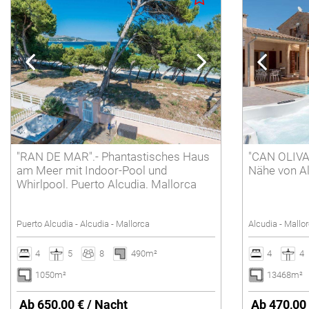
"RAN DE MAR".- Phantastisches Haus
"CAN OLIVA".
am Meer mit Indoor-Pool und
Nähe von Al
Whirlpool. Puerto Alcudia. Mallorca
Puerto Alcudia - Alcudia - Mallorca
Alcudia - Mallo
4
5
8
490m²
4
4
1050m²
13468m²
Ab 650,00 € / Nacht
Ab 470,00 