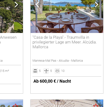
Im Strandnähe
Meerblick
Nähe Golfplatz
Löschen
s Anwesen
"Casa de la Playa".- Traumvilla in
a
privilegierter Lage am Meer. Alcúdia.
Mallorca
ca
Manresa-Mal Pas - Alcudia - Mallorca
215 m²
5
5
10
Ab 600,00 € / Nacht