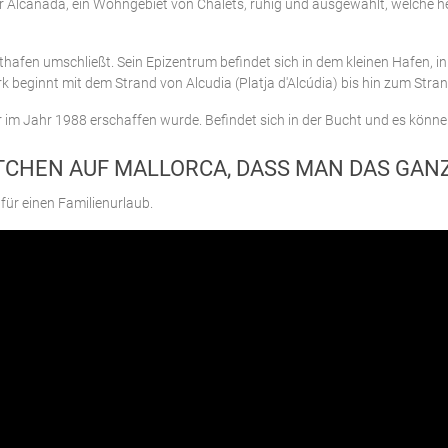
wir Alcanada, ein Wohngebiet von Chalets, ruhig und ausgewählt, welche 
afen umschließt. Sein Epizentrum befindet sich in dem kleinen Hafen, in
Bezirk beginnt mit dem Strand von Alcudia (Platja d'Alcúdia) bis hin zum Str
r im Jahr 1988 erschaffen wurde. Befindet sich in der Bucht und es könn
DTCHEN AUF MALLORCA, DASS MAN DAS GA
 für einen Familienurlaub.