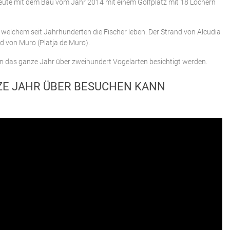
heute mit dem Bau vom Jahr 2014 mit einem Golfplatz mit 18 Löchern
 welchem seit Jahrhunderten die Fischer leben. Der Strand von Alcudia
and von Muro (Platja de Muro).
en das ganze Jahr über zweihundert Vogelarten besichtigt werden.
NZE JAHR ÜBER BESUCHEN KANN