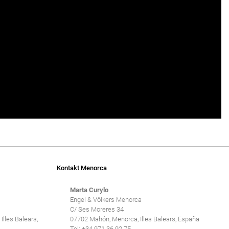
Kontakt Menorca
Marta Curylo
Engel & Völkers Menorca
C/ Ses Moreres 34
Illes Balears,
07702 Mahón, Menorca, Illes Balears, España
Tel: +34 971 36 92 75