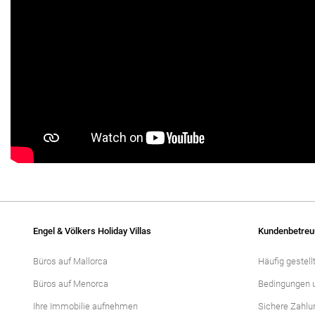
Engel & Völkers Holiday Villas
Kundenbetreu
Büros auf Mallorca
Häufig gestell
Büros auf Menorca
Bedingungen 
Ihre Immobilie aufnehmen
Sichere Zahlu