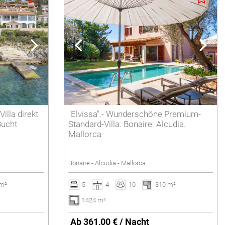
illa direkt
"Elvissa".- Wunderschöne Premium-
Bucht
Standard-Villa. Bonaire. Alcudia.
Mallorca
Bonaire - Alcudia - Mallorca
 m²
5
4
10
310 m²
1424 m²
Ab 361,00 € / Nacht