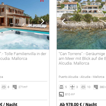
Winterferien
Löschen
- Tolle Familienvilla in der
"Can Torrens".- Geräumige V
cudia. Mallorca
am Meer mit Blick auf die 
Alcudia. Mallorca
rca
Puerto Alcudia - Alcudia - Mallorca
8
271m²
5
3
10
380
810 m²
€ / Nacht
Ab 978,00 € / Nacht