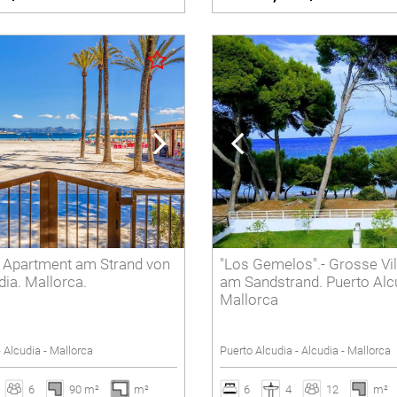
.- Apartment am Strand von
"Los Gemelos".- Grosse Vil
dia. Mallorca.
am Sandstrand. Puerto Alc
Mallorca
- Alcudia - Mallorca
Puerto Alcudia - Alcudia - Mallorca
6
90 m²
m²
6
4
12
m²