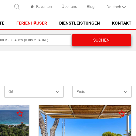
Favoriten
Über uns
Blog
Deutsch
UCHEN
TE
FERIENHÄUSER
DIENSTLEISTUNGEN
KONTAKT
SUCHEN
ES CASTELL
1
ES GRAU
MAHÓN
0
NA MACARET
SPEICHERN
PUNTA PRIMA - SON GANXO
Ort
Preis
SANT LLUÍS
Erste Meereslinie
SANTO TOMAS
Im Dorf
Löschen
SPEICHERN
Im Dorfnähe
SON BOU
Im Land