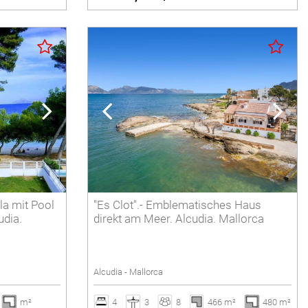
la mit Pool
"Es Clot".- Emblematisches Haus
udia.
direkt am Meer. Alcudia. Mallorca
Alcudia - Mallorca
m²
4
3
8
466 m²
480 m²