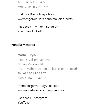
SANT LLUÍS
Tel: +34 971 86 84 50
Salzwasserpool
Mobil: +34 650 77 14 91
Tennisplatz
SANTO TOMAS
mallorca@evholidayvillas.com
www.engelvoelkers.com/mallorca/north
Umzäunter Pool
Facebook
-
Twitter
-
Instagram
SON BOU
Villen mit Service
YouTube
-
LinkedIn
Winterferien
Kontakt Menorca
Löschen
Marta Curylo
Engel & Völkers Menorca
C/ Ses Moreres 34
07702 Mahón, Menorca, Illes Balears, España
Tel: +34 971 36 92 75
Mobil: +34 619 422 951
menorca@evholidayvillas.com
www.engelvoelkers.com/menorca
Facebook
-
Instagram
YouTube