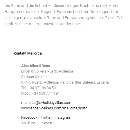
Die Ruhe und die Schönheit dieser felsigen Bucht sind die beiden
Hauptmerkmale der Gegend. Es ist ein beliebter Rückzugsort für
diejenigen, die absolute Ruhe und Entspannung suchen. Dieser Ort
zählt zu einer der exklusivsten auf der Insel.
Kontakt Mallorca
Aina Alberti Reus
Engel & Völkers Puerto Pollensa
C/ Juan XXIII 11
07470 Puerto Pollensa, Mallorca, Illes Balears, España
Tel: +34 971 86 84 50
Mobil: +34 650 77 14 91
mallorca@evholidayvillas.com
www.engelvoelkers.com/mallorca/north
Facebook
-
Twitter
-
Instagram
YouTube
-
LinkedIn