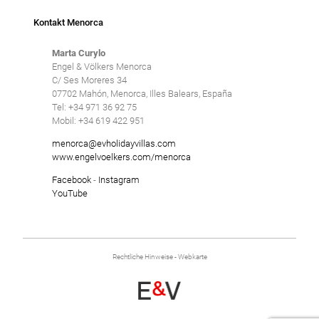
Kontakt Menorca
Marta Curylo
Engel & Völkers Menorca
C/ Ses Moreres 34
07702 Mahón, Menorca, Illes Balears, España
Tel: +34 971 36 92 75
Mobil: +34 619 422 951
menorca@evholidayvillas.com
www.engelvoelkers.com/menorca
Facebook
-
Instagram
YouTube
Rechtliche Hinweise
-
Webkarte