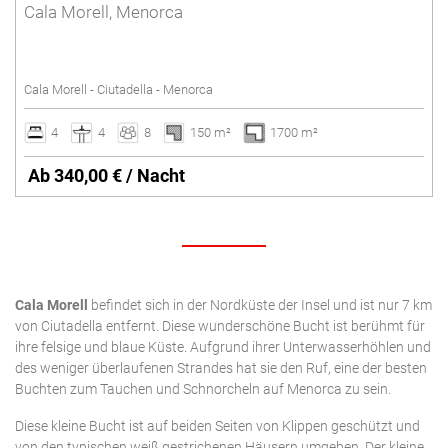
Ausstattung
3
4
5
6
7
8
9
Cala Morell, Menorca
2 Zimmer
17
18
19
20
21
22
23
5 Personen
Engel & Völkers Holiday Villas
CALA'N BRUT
0
10
11
12
13
14
15
16
Beheizter Pool
24
25
26
27
28
29
30
3 Zimmer
6 Personen
Ort
17
18
19
20
21
22
23
Kundenbetreuung
CALA'N PORTER
Fitnessstudio
31
4 Zimmer
7 Personen
SPEICHERN
Löschen
Cala Morell - Ciutadella - Menorca
24
25
26
27
28
29
30
Erste Meereslinie
Fußbodenheizung
5 Zimmer
8 Personen
Preis
CIUTADELLA
4
4
8
150 m²
1700 m²
31
Im Dorf
Geeignet für Radfahrer
6 Zimmer
9 Personen
Im Dorfnähe
Ab 340,00 € / Nacht
Gemeinschaftspool
7 Zimmer
10 Personen
ES CASTELL
Im Land
Haustiere sind erlaubt
8 Zimmer
11 Personen
Löschen
SPEICHERN
Im Strandnähe
ES GRAU
Heizung
9 Zimmer
12 Personen oder mehr
Meerblick
Internet
10 Zimmer
Löschen
MAHÓN
Nähe Golfplatz
Kamin
Cala Morell
befindet sich in der Nordküste der Insel und ist nur 7 km
Löschen
von Ciutadella entfernt. Diese wunderschöne Bucht ist berühmt für
Klimaanlage
Löschen
NA MACARET
ihre felsige und blaue Küste. Aufgrund ihrer Unterwasserhöhlen und
des weniger überlaufenen Strandes hat sie den Ruf, eine der besten
Luxusvillen
Buchten zum Tauchen und Schnorcheln auf Menorca zu sein.
PUNTA PRIMA - SON GANXO
Privater Pool
Diese kleine Bucht ist auf beiden Seiten von Klippen geschützt und
Rollstuhlgerechte
von den typischen weiß gestrichenen Häusern umgeben. Der kleine