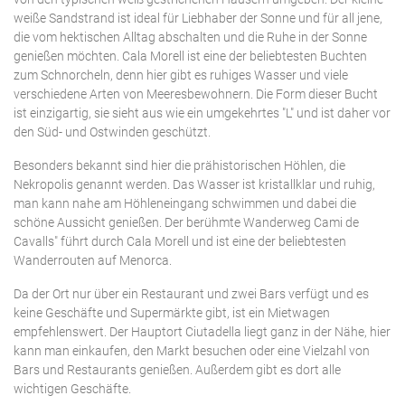
SANT LLUÍS
Salzwasserpool
weiße Sandstrand ist ideal für Liebhaber der Sonne und für all jene,
die vom hektischen Alltag abschalten und die Ruhe in der Sonne
Tennisplatz
SANTO TOMAS
genießen möchten. Cala Morell ist eine der beliebtesten Buchten
zum Schnorcheln, denn hier gibt es ruhiges Wasser und viele
Umzäunter Pool
verschiedene Arten von Meeresbewohnern. Die Form dieser Bucht
SON BOU
Villen mit Service
ist einzigartig, sie sieht aus wie ein umgekehrtes "L" und ist daher vor
den Süd- und Ostwinden geschützt.
Winterferien
Besonders bekannt sind hier die prähistorischen Höhlen, die
Löschen
Nekropolis genannt werden. Das Wasser ist kristallklar und ruhig,
man kann nahe am Höhleneingang schwimmen und dabei die
schöne Aussicht genießen. Der berühmte Wanderweg Cami de
Cavalls" führt durch Cala Morell und ist eine der beliebtesten
Wanderrouten auf Menorca.
Da der Ort nur über ein Restaurant und zwei Bars verfügt und es
keine Geschäfte und Supermärkte gibt, ist ein Mietwagen
empfehlenswert. Der Hauptort Ciutadella liegt ganz in der Nähe, hier
kann man einkaufen, den Markt besuchen oder eine Vielzahl von
Bars und Restaurants genießen. Außerdem gibt es dort alle
wichtigen Geschäfte.