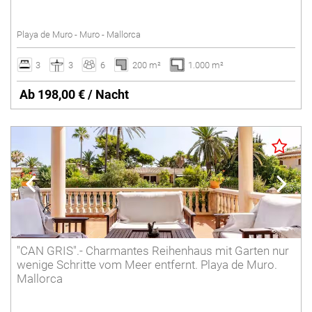
Salzwasserpool
Playa de Muro - Muro - Mallorca
Tennisplatz
Umzäunter Pool
3
3
6
200 m²
1.000 m²
Villen mit Service
Ab 198,00 € / Nacht
Winterferien
Löschen
"CAN GRIS".- Charmantes Reihenhaus mit Garten nur
wenige Schritte vom Meer entfernt. Playa de Muro.
Mallorca