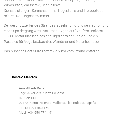
Windsurfen, Wasserski, Segeln usw.
Dienstleistungen: Sonnenschirme, Liegestühle und Tretboote zu
mieten, Rettungsschwimmer.
Der geschützte Teil des Strandes ist sehr ruhig und sehr schön und
einen Spaziergang wert. Naturschutzgebiet S'Albufera umfasst
1.600 Hektar und ist eines der Highlights der Region und ein
Paradies für Vogelbeobachter, Wanderer und Naturliebhaber.
Das hübsche Dorf Muro liegt etwa 9 km vom Strand entfernt.
Kontakt Mallorca
Aina Alberti Reus
Engel & Völkers Puerto Pollensa
C/ Juan XXIII 11
07470 Puerto Pollensa, Mallorca, Illes Balears, España
Tel: +34 971 86 84 50
Mobil: +34 650 77 14 91