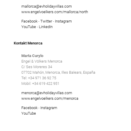
mallorca@evholidayvillas.com
www.engelvoelkers.com/mallorca/north
Facebook
-
Twitter
-
Instagram
YouTube
-
LinkedIn
Kontakt Menorca
Marta Curylo
Engel & Völkers Menorca
C/ Ses Moreres 34
07702 Mahón, Menorca, Illes Balears, España
Tel: +34 971 36 92 75
Mobil: +34 619 422 951
menorca@evholidayvillas.com
www.engelvoelkers.com/menorca
Facebook
-
Instagram
YouTube