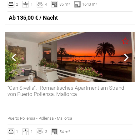
2
1
4
85 m²
1643 m²
Ab 135,00 € / Nacht
“Can Sivella”.- Romantisches Apartment am Strand
von Puerto Pollensa. Mallorca
Puerto Pollensa - Pollensa - Mallorca
1
1
3
54 m²