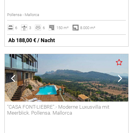
Salzwasserpool
Pollensa - Mallorca
Tennisplatz
Umzäunter Pool
6
3
6
150 m²
8.000 m²
Villen mit Service
Ab 188,00 € / Nacht
Winterferien
Löschen
"CASA FONT-LIEBRE".- Moderne Luxusvilla mit
Meerblick. Pollensa. Mallorca