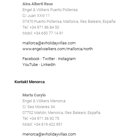
Aina Alberti Reus
Engel & Völkers Puerto Pollensa
C/ Juan XXIII 11
07470 Puerto Pollensa, Mallorca, Illes Balears, España
Tel: +34 971 86 84 50
Mobil: +34 650 77 14 91
mallorca@evholidayvillas.com
www.engelvoelkers.com/mallorca/north
Facebook
-
Twitter
-
Instagram
YouTube
-
LinkedIn
Kontakt Menorca
Marta Curylo
Engel & Völkers Menorca
C/ Ses Moreres 34
07702 Mahón, Menorca, Illes Balears, España
Tel: +34 971 36 92 75
Mobil: +34 619 422 951
menorca@evholidayvillas.com