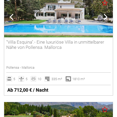
"Villa Esquina".- Eine luxuriöse Villa in unmittelbarer
Nähe von Pollensa. Mallorca
Pollensa - Mallorca
5
5
10
335 m²
1810 m²
Ab 712,00 € / Nacht