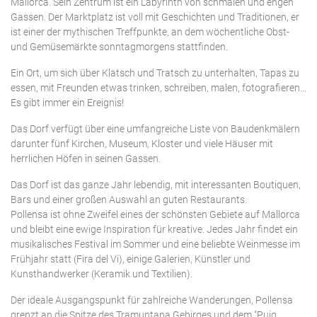
Mallorca. Sein Zentrum ist ein Labyrinth von schmalen und engen
Gassen. Der Marktplatz ist voll mit Geschichten und Traditionen, er
ist einer der mythischen Treffpunkte, an dem wöchentliche Obst-
und Gemüsemärkte sonntagmorgens stattfinden.
Ein Ort, um sich über Klatsch und Tratsch zu unterhalten, Tapas zu
essen, mit Freunden etwas trinken, schreiben, malen, fotografieren...
Es gibt immer ein Ereignis!
Das Dorf verfügt über eine umfangreiche Liste von Baudenkmälern
darunter fünf Kirchen, Museum, Kloster und viele Häuser mit
herrlichen Höfen in seinen Gassen.
Das Dorf ist das ganze Jahr lebendig, mit interessanten Boutiquen,
Bars und einer großen Auswahl an guten Restaurants.
Pollensa ist ohne Zweifel eines der schönsten Gebiete auf Mallorca
und bleibt eine ewige Inspiration für kreative. Jedes Jahr findet ein
musikalisches Festival im Sommer und eine beliebte Weinmesse im
Frühjahr statt (Fira del Vi), einige Galerien, Künstler und
Kunsthandwerker (Keramik und Textilien).
Der ideale Ausgangspunkt für zahlreiche Wanderungen, Pollensa
grenzt an die Spitze des Tramuntana Gebirges und dem "Puig