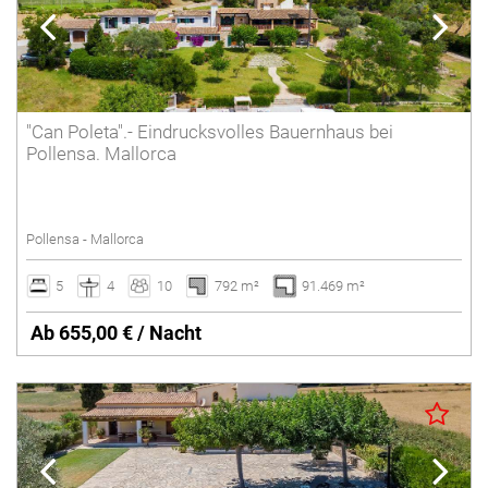
"Can Poleta".- Eindrucksvolles Bauernhaus bei
Pollensa. Mallorca
Pollensa - Mallorca
5
4
10
792 m²
91.469 m²
Ab 655,00 € / Nacht