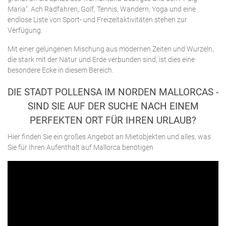
Maria". Ach Radfahren, Golf, Tennis, Wandern, Yoga und eine
endlose Liste von Sport- und Freizeitaktivitäten stehen zur
Verfügung.
Mit einer gelungenen Mischung aus modernen Zeiten und Wurzeln,
die stark mit der Natur und Erde verbunden sind, ist dies eine
besondere Ecke in diesem Bereich.
DIE STADT POLLENSA IM NORDEN MALLORCAS -
SIND SIE AUF DER SUCHE NACH EINEM
PERFEKTEN ORT FÜR IHREN URLAUB?
Hier finden Sie ein großes Angebot an Mietobjekten und alles, was
Sie für Ihren Aufenthalt auf Mallorca benötigen