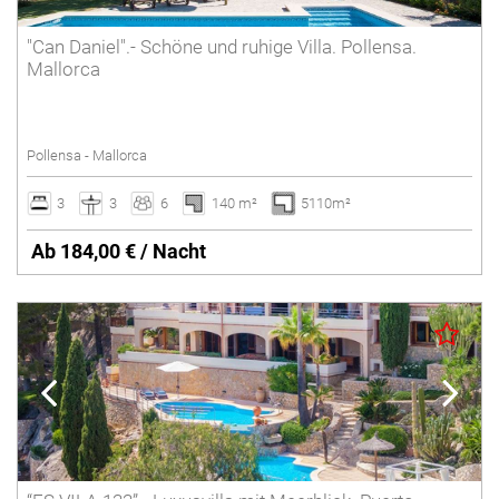
"Can Daniel".- Schöne und ruhige Villa. Pollensa.
Mallorca
Pollensa - Mallorca
3
3
6
140 m²
5110m²
Ab 184,00 € / Nacht