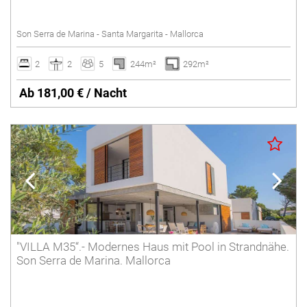
Salzwasserpool
Son Serra de Marina - Santa Margarita - Mallorca
Tennisplatz
Umzäunter Pool
2
2
5
244m²
292m²
Villen mit Service
Ab 181,00 € / Nacht
Winterferien
Löschen
"VILLA M35“.- Modernes Haus mit Pool in Strandnähe.
Son Serra de Marina. Mallorca