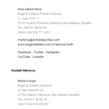
Aina Alberti Reus
Engel & Völkers Puerto Pollensa
C/ Juan XXIII 11
07470 Puerto Pollensa, Mallorca, Illes Balears, España
Tel: +34 971 86 84 50
Mobil: +34 650 77 14 91
mallorca@evholidayvillas.com
www.engelvoelkers.com/mallorca/north
Facebook
-
Twitter
-
Instagram
YouTube
-
LinkedIn
Kontakt Menorca
Marta Curylo
Engel & Völkers Menorca
C/ Ses Moreres 34
07702 Mahón, Menorca, Illes Balears, España
Tel: +34 971 36 92 75
Mobil: +34 619 422 951