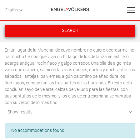
English
English
BACK
BACK
BACK
HOME
SEARCH
VILLAS
HOME
>
VILLAS
>
MINORCA
>
CIUTADELLA
> SON XORIGUER
En un lugar de la Mancha, de cuyo nombre no quiero acordarme, no
ha mucho tiempo que vivía un hidalgo de los de lanza en astillero,
SERVICES
adarga antigua, rocín flaco y galgo corredor. Una olla de algo más
vaca que carnero, salpicón las más noches, duelos y quebrantos los
sábados, lantejas los viernes, algún palomino de añadidura los
CONTACT
domingos, consumían las tres partes de su hacienda. El resto della
concluían sayo de velarte, calzas de velludo para las fiestas, con
Favorites
sus pantuflos de lo mesmo, y los días de entresemana se honraba
AUGUST
2026
con su vellorí de lo más fino.
M
T
W
T
F
S
S
Show results
About Us
AUGUST
2026
1
2
Type
M
T
W
T
F
S
S
3
4
5
6
7
8
9
Blog
No accommodations found
SEARCH
1
2
1
10
11
12
13
14
15
16
Apartment