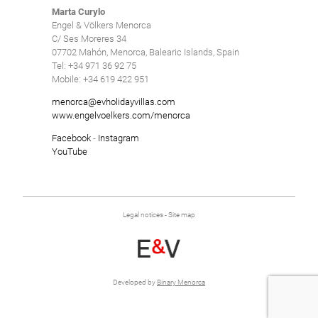
Delete
Marta Curylo
Luxury Villas
Delete
Engel & Völkers Menorca
Pets friendly
C/ Ses Moreres 34
07702 Mahón, Menorca, Balearic Islands, Spain
Private pool
Tel: +34 971 36 92 75
Mobile: +34 619 422 951
Saltwater pool
menorca@evholidayvillas.com
Tennis court
www.engelvoelkers.com/menorca
Underfloor heating
Facebook
-
Instagram
YouTube
Villas with Service
Wheelchair accessible
Winter Holidays
Legal notices
-
Site map
Delete
Developed by
Binary Menorca