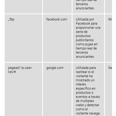
terceros
anunciantes.
_fbp
facebook.com
Utilizada por
90 dí
Facebook para
proporcionar una
serie de
productos
publicitarios
como pujas en
tiempo real de
terceros
anunciantes.
pagead/1p-user-
google.com
Utilizada para
Sesi
list/#
rastrear si el
visitante ha
mostrado un
interés
específico en
productos o
eventos a través
de múltiples
webs y detectar
como el
visitante navega