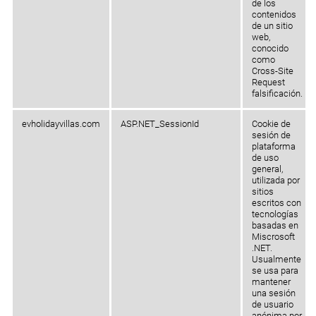
de los
contenidos
de un sitio
web,
conocido
como
Cross-Site
Request
falsificación.
evholidayvillas.com
ASP.NET_SessionId
Cookie de
sesión de
plataforma
de uso
general,
utilizada por
sitios
escritos con
tecnologías
basadas en
Miscrosoft
.NET.
Usualmente
se usa para
mantener
una sesión
de usuario
anónima por