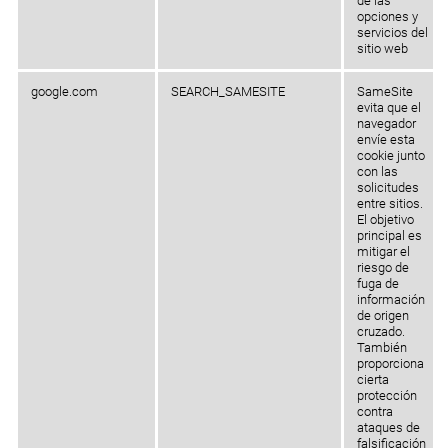
de las
opciones y
servicios del
sitio web
google.com
SEARCH_SAMESITE
SameSite
evita que el
navegador
envíe esta
cookie junto
con las
solicitudes
entre sitios.
El objetivo
principal es
mitigar el
riesgo de
fuga de
información
de origen
cruzado.
También
proporciona
cierta
protección
contra
ataques de
falsificación