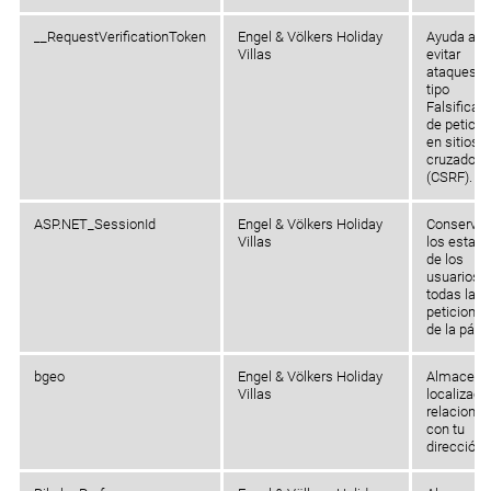
Engel & Völkers Holiday Villas
__RequestVerificationToken
Engel & Völkers Holiday
Ayuda a
Villas
evitar
ataques d
Atención al Cliente
tipo
Falsificac
de petició
en sitios
cruzados
(CSRF).
ASP.NET_SessionId
Engel & Völkers Holiday
Conserva
Villas
los estad
de los
usuarios 
todas las
peticiones
de la pági
bgeo
Engel & Völkers Holiday
Almacena 
Villas
localizaci
relaciona
con tu
dirección I