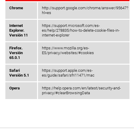
Chrome
http://support.google.com/chrome/answer/95647?
hl=es
Internet
https://support.microsoft.com/es-
Explorer.
es/help/278835/how-to-delete-cookie-files-in-
Versión 11
internet-explorer
Firefox.
https://www.mozilla.org/es-
Versión
ES/privacy/websites/#cookies
65.0.1
Safari
https://support.apple.com/es-
Versión 5.1
es/guide/safari/sfri11471/mac
Opera
https://help.opera.com/en/latest/security-and-
privacy/#clearBrowsingData