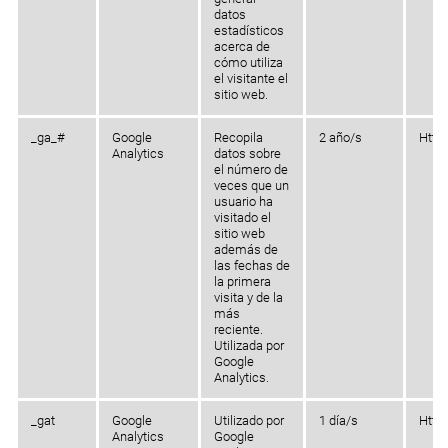
datos
estadísticos
acerca de
cómo utiliza
el visitante el
sitio web.
_ga_#
Google
Recopila
2 año/s
Http
Analytics
datos sobre
el número de
veces que un
usuario ha
visitado el
sitio web
además de
las fechas de
la primera
visita y de la
más
reciente.
Utilizada por
Google
Analytics.
_gat
Google
Utilizado por
1 día/s
Http
Analytics
Google