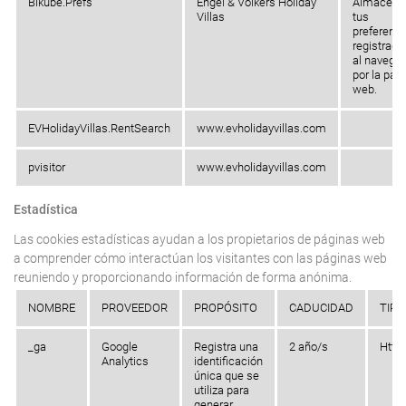
Bikube.Prefs
Engel & Völkers Holiday
Almacena
Villas
tus
preferenc
registrada
al navegar
por la pág
web.
EVHolidayVillas.RentSearch
www.evholidayvillas.com
pvisitor
www.evholidayvillas.com
Estadística
Las cookies estadísticas ayudan a los propietarios de páginas web
a comprender cómo interactúan los visitantes con las páginas web
reuniendo y proporcionando información de forma anónima.
NOMBRE
PROVEEDOR
PROPÓSITO
CADUCIDAD
TIPO
_ga
Google
Registra una
2 año/s
Http
Analytics
identificación
única que se
utiliza para
generar