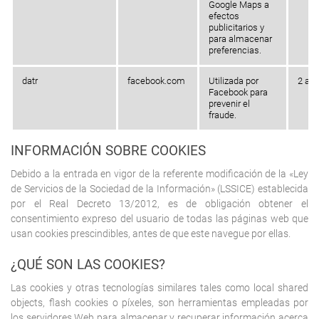
Google Maps a
efectos
publicitarios y
para almacenar
preferencias.
datr
facebook.com
Utilizada por
2 añ
Facebook para
prevenir el
fraude.
INFORMACIÓN SOBRE COOKIES
Debido a la entrada en vigor de la referente modificación de la «Ley
de Servicios de la Sociedad de la Información» (LSSICE) establecida
por el Real Decreto 13/2012, es de obligación obtener el
consentimiento expreso del usuario de todas las páginas web que
usan cookies prescindibles, antes de que este navegue por ellas.
¿QUÉ SON LAS COOKIES?
Las cookies y otras tecnologías similares tales como local shared
objects, flash cookies o píxeles, son herramientas empleadas por
los servidores Web para almacenar y recuperar información acerca