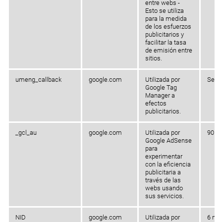
entre webs -
Esto se utiliza
para la medida
de los esfuerzos
publicitarios y
facilitar la tasa
de emisión entre
sitios.
umeng_callback
google.com
Utilizada por
Sesi
Google Tag
Manager a
efectos
publicitarios.
_gcl_au
google.com
Utilizada por
90 dí
Google AdSense
para
experimentar
con la eficiencia
publicitaria a
través de las
webs usando
sus servicios.
NID
google.com
Utilizada por
6 me