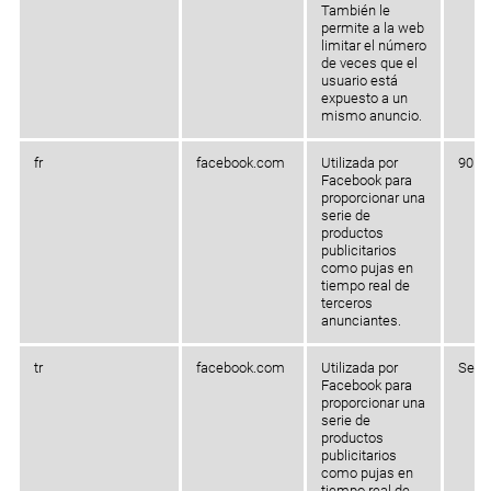
También le
permite a la web
limitar el número
de veces que el
usuario está
expuesto a un
mismo anuncio.
fr
facebook.com
Utilizada por
90 dí
Facebook para
proporcionar una
serie de
productos
publicitarios
como pujas en
tiempo real de
terceros
anunciantes.
tr
facebook.com
Utilizada por
Sesi
Facebook para
proporcionar una
serie de
productos
publicitarios
como pujas en
tiempo real de