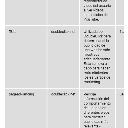
reproductor de
vídeo del usuario
al ver vídeos
incrustados de
YouTube.
RUL
doubleclick.net
Utilizada por
1 añ
DoubleClick para
determinar si la
publicidad de
una web ha sido
mostrada
adecuadamente.
Esto se lleva a
cabo para hacer
más eficientes
los esfuerzos de
marketing.
pagead/landing
doubleclick.net
Recoge
Sesi
información del
comportamiento
del usuario en
diferentes webs
para mostrar
publicidad más
relevante -