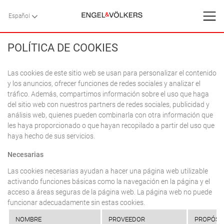
Español
Español
VOLVER
VOLVER
VOLVER
INICIO
> POLÍTICA DE COOKIES
INICIO
POLÍTICA DE COOKIES
VILLAS
Las cookies de este sitio web se usan para personalizar el contenido
y los anuncios, ofrecer funciones de redes sociales y analizar el
tráfico. Además, compartimos información sobre el uso que haga
SERVICIOS
del sitio web con nuestros partners de redes sociales, publicidad y
análisis web, quienes pueden combinarla con otra información que
les haya proporcionado o que hayan recopilado a partir del uso que
CONTACTO
haya hecho de sus servicios.
Favoritos
Necesarias
Las cookies necesarias ayudan a hacer una página web utilizable
Nosotros
activando funciones básicas como la navegación en la página y el
acceso a áreas seguras de la página web. La página web no puede
funcionar adecuadamente sin estas cookies.
Blog
NOMBRE
PROVEEDOR
PROPÓSI