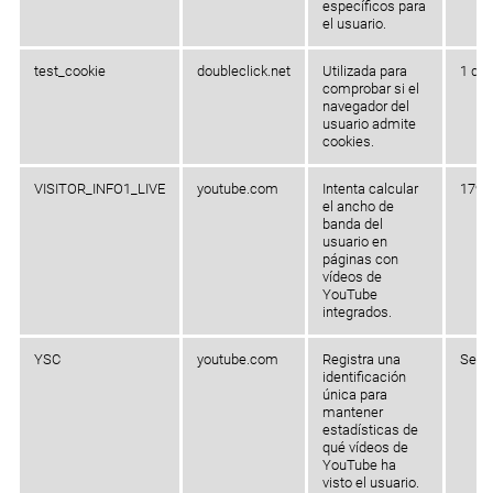
específicos para
el usuario.
test_cookie
doubleclick.net
Utilizada para
1 día
comprobar si el
navegador del
usuario admite
cookies.
VISITOR_INFO1_LIVE
youtube.com
Intenta calcular
179 d
el ancho de
banda del
usuario en
páginas con
vídeos de
YouTube
integrados.
YSC
youtube.com
Registra una
Sesi
identificación
única para
mantener
estadísticas de
qué vídeos de
YouTube ha
visto el usuario.