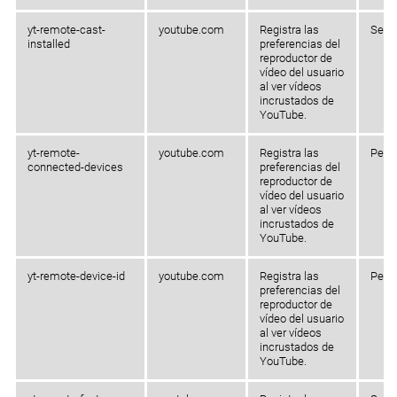
yt-remote-cast-
youtube.com
Registra las
Sesi
installed
preferencias del
reproductor de
vídeo del usuario
al ver vídeos
incrustados de
YouTube.
yt-remote-
youtube.com
Registra las
Persi
connected-devices
preferencias del
reproductor de
vídeo del usuario
al ver vídeos
incrustados de
YouTube.
yt-remote-device-id
youtube.com
Registra las
Persi
preferencias del
reproductor de
vídeo del usuario
al ver vídeos
incrustados de
YouTube.