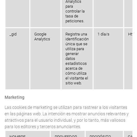
Analytics
para
controlar la
tasa de
peticiones.
_gid
Google
Registra una
1 día/s
Http
Analytics
identificación
única que se
utiliza para
generar
datos
estadísticos
acerca de
cómo utiliza
el visitante el
sitio web.
Marketing
Las cookies de marketing se utilizan para rastrear a los visitantes
en las páginas web. La intención es mostrar anuncios relevantes y
atractivos para el usuario individual, y por lo tanto, más valiosos
para los editores y terceros anunciantes.
NOMBRE
PROVEEDOR
PROPÓSITO
CAD