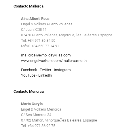
Contacto Mallorca
Aina Alberti Reus
Engel & Völkers Puerto Pollensa
C/ Juan XXIII 11
07470 Puerto Pollensa, Majorque, Îles Baléares, Espagne
Tél: +34 971 86 84 50
Móvil: +34 650 77 14 91
mallorca@evholidayvillas.com
www.engelvoelkers.com/mallorca/north
Facebook
-
Twitter
-
Instagram
YouTube
-
LinkedIn
Contacto Menorca
Marta Curylo
Engel & Völkers Menorca
C/ Ses Moreres 34
07702 Mahón, Minorque,Îles Baléares, Espagne
Tél: +34 971 36 92 75