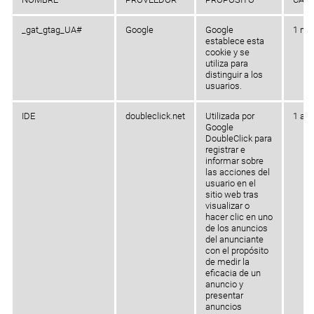
_gat_gtag_UA#
Google
Google
1 me
establece esta
cookie y se
utiliza para
distinguir a los
usuarios.
IDE
doubleclick.net
Utilizada por
1 añ
Google
DoubleClick para
registrar e
informar sobre
las acciones del
usuario en el
sitio web tras
visualizar o
hacer clic en uno
de los anuncios
del anunciante
con el propósito
de medir la
eficacia de un
anuncio y
presentar
anuncios