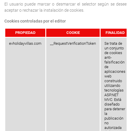
El usuario puede marcar o desmarcar el selector según se desee
aceptar o rechazar la instalación de cookies.
Cookies controladas por el editor
PROPIEDAD
COOKIE
FINALIDAD
evholidayvillas.com
__RequestVerificationToken
Se trata de
un conjunto
de cookies
anti-
falsificación
de
aplicaciones
web
construido
utilizando
tecnologías
ASP.NET
MVC. Está
diseñado
para detener
la
publicación
no
autorizada