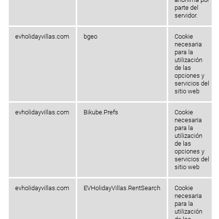
parte del
servidor.
evholidayvillas.com
bgeo
Cookie
necesaria
para la
utilización
de las
opciones y
servicios del
sitio web
evholidayvillas.com
Bikube.Prefs
Cookie
necesaria
para la
utilización
de las
opciones y
servicios del
sitio web
evholidayvillas.com
EVHolidayVillas.RentSearch
Cookie
necesaria
para la
utilización