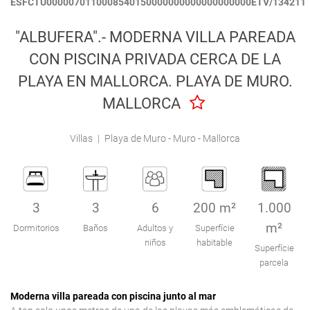
ESFCTU0000070110008540150000000000000000000ETV/134211
Engel & Völkers Holiday Villas
"ALBUFERA".- MODERNA VILLA PAREADA
Atención al Cliente
CON PISCINA PRIVADA CERCA DE LA
PLAYA EN MALLORCA. PLAYA DE MURO.
MALLORCA
Villas
|
Playa de Muro - Muro - Mallorca
3
3
6
200 m²
1.000
m²
Dormitorios
Baños
Adultos y
Superfície
niños
habitable
Superfície
parcela
Moderna villa pareada con piscina junto al mar