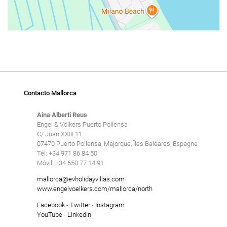
Contacto Mallorca
Aina Alberti Reus
Engel & Völkers Puerto Pollensa
C/ Juan XXIII 11
07470 Puerto Pollensa, Majorque, Îles Baléares, Espagne
Tél: +34 971 86 84 50
Móvil: +34 650 77 14 91
mallorca@evholidayvillas.com
www.engelvoelkers.com/mallorca/north
Facebook
-
Twitter
-
Instagram
YouTube
-
LinkedIn