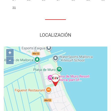
31
LOCALIZACIÓN
+
−