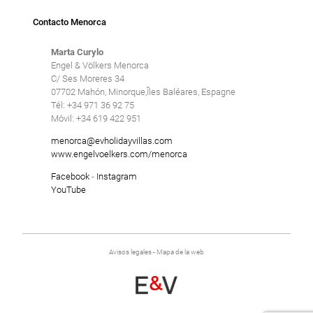
Contacto Menorca
Marta Curylo
Engel & Völkers Menorca
C/ Ses Moreres 34
07702 Mahón, Minorque,Îles Baléares, Espagne
Tél: +34 971 36 92 75
Móvil: +34 619 422 951
menorca@evholidayvillas.com
www.engelvoelkers.com/menorca
Facebook
-
Instagram
YouTube
Avisos legales
-
Mapa de la web