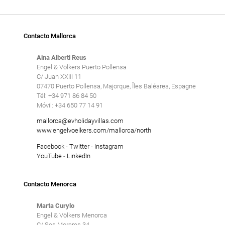
Contacto Mallorca
Aina Alberti Reus
Engel & Völkers Puerto Pollensa
C/ Juan XXIII 11
07470 Puerto Pollensa, Majorque, Îles Baléares, Espagne
Tél: +34 971 86 84 50
Móvil: +34 650 77 14 91
mallorca@evholidayvillas.com
www.engelvoelkers.com/mallorca/north
Facebook
-
Twitter
-
Instagram
YouTube
-
LinkedIn
Contacto Menorca
Marta Curylo
Engel & Völkers Menorca
C/ Ses Moreres 34