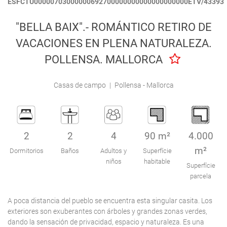
ESFCTU00000703000000692700000000000000000000ETV/43393
Engel & Völkers Holiday Villas
"BELLA BAIX".- ROMÁNTICO RETIRO DE
Atención al Cliente
VACACIONES EN PLENA NATURALEZA.
POLLENSA. MALLORCA
Casas de campo
|
Pollensa - Mallorca
2
2
4
90 m²
4.000
m²
Dormitorios
Baños
Adultos y
Superfície
niños
habitable
Superfície
parcela
A poca distancia del pueblo se encuentra esta singular casita. Los
exteriores son exuberantes con árboles y grandes zonas verdes,
dando la sensación de privacidad, espacio y naturaleza. Es una