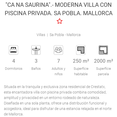
"CA NA SAURINA".- MODERNA VILLA CON
Engel & Völkers Holiday Villas
PISCINA PRIVADA. SA POBLA. MALLORCA
Atención al Cliente
Villas
|
Sa Pobla - Mallorca
4
3
7
250 m²
2000 m²
Dormitorios
Baños
Adultos y
Superfície
Superfície
niños
habitable
parcela
Situada en la tranquila y exclusiva zona residencial de Crestatx,
esta encantadora villa con piscina privada combina comodidad,
amplitud y privacidad en un entorno rodeado de naturaleza.
Diseñada en una sola planta, ofrece una distribución funcional y
acogedora, ideal para disfrutar de una estancia relajada en el norte
de Mallorca.