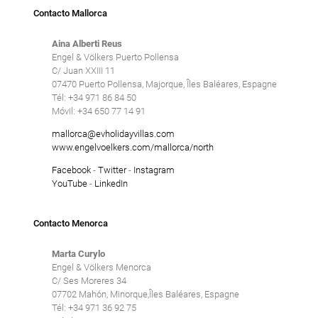
Contacto Mallorca
Aina Alberti Reus
Engel & Völkers Puerto Pollensa
C/ Juan XXIII 11
07470 Puerto Pollensa, Majorque, Îles Baléares, Espagne
Tél: +34 971 86 84 50
Móvil: +34 650 77 14 91
mallorca@evholidayvillas.com
www.engelvoelkers.com/mallorca/north
Facebook
-
Twitter
-
Instagram
YouTube
-
LinkedIn
Contacto Menorca
Marta Curylo
Engel & Völkers Menorca
C/ Ses Moreres 34
07702 Mahón, Minorque,Îles Baléares, Espagne
Tél: +34 971 36 92 75