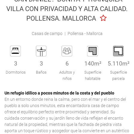
Engel & Völkers Holiday Villas
VILLA CON PRIVACIDAD Y ALTA CALIDAD.
POLLENSA. MALLORCA
Atención al Cliente
Casas de campo
|
Pollensa - Mallorca
3
3
6
140m²
5.110m²
Dormitorios
Baños
Adultos y
Superfície
Superfície
niños
habitable
parcela
Un refugio idílico a pocos minutos de la costa y del pueblo
En un entorno donde reina la calma, pero con el mar y el centro del
pueblo a solo unos minutos, esta encantadora casa de campo
ofrece el equilibrio perfecto entre proximidad y serenidad. Su
cuidada conservación y su jardín lleno de vida reflejan el encanto
natural de la propiedad, mientras que la fachada de piedra vista
aporta un toque rústico y acogedor que la convierte en un auténtico