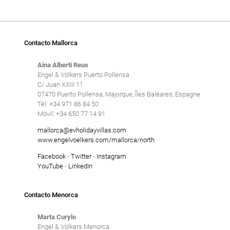
Contacto Mallorca
Aina Alberti Reus
Engel & Völkers Puerto Pollensa
C/ Juan XXIII 11
07470 Puerto Pollensa, Majorque, Îles Baléares, Espagne
Tél: +34 971 86 84 50
Móvil: +34 650 77 14 91
mallorca@evholidayvillas.com
www.engelvoelkers.com/mallorca/north
Facebook
-
Twitter
-
Instagram
YouTube
-
LinkedIn
Contacto Menorca
Marta Curylo
Engel & Völkers Menorca