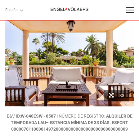
Español
Español
VOLVER
VOLVER
VOLVER
INICIO
VILLAS
SERVICIOS
CONTACTO
Favoritos
33
INICIO
>
VILLAS
>
MALLORCA
>
MURO
>
PLAYA DE MURO
> `CAN GRIS`.-
Nosotros
E&V ID:
W-048ESW - 8587
| NÚMERO DE REGISTRO:
ALQUILER DE
ENCANTADORA CASA PAREADA CON JARDÍN A POCOS PASOS DEL
TEMPORADA LAU– ESTANCIA MÍNIMA DE 33 DÍAS. ESFCNT
MAR. PLAYA DE MURO. MALLORCA
Blog
00000701100081497200000000000000000000000000009