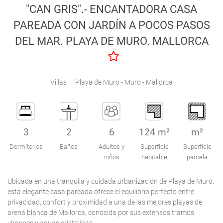
"CAN GRIS".- ENCANTADORA CASA
Engel & Völkers Holiday Villas
PAREADA CON JARDÍN A POCOS PASOS
Atención al Cliente
DEL MAR. PLAYA DE MURO. MALLORCA
Villas
|
Playa de Muro - Muro - Mallorca
3
2
6
124 m²
m²
Dormitorios
Baños
Adultos y
Superfície
Superfície
niños
habitable
parcela
Ubicada en una tranquila y cuidada urbanización de Playa de Muro,
esta elegante casa pareada ofrece el equilibrio perfecto entre
privacidad, confort y proximidad a una de las mejores playas de
arena blanca de Mallorca, conocida por sus extensos tramos