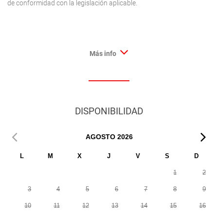
de conformidad con la legislación aplicable.
Más info
DISPONIBILIDAD
AGOSTO
2026
L
M
X
J
V
S
D
1
2
3
4
5
6
7
8
9
10
11
12
13
14
15
16