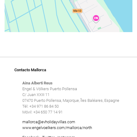
Contacto Mallorca
Aina Alberti Reus
Engel & Völkers Puerto Pollensa
C/ Juan XXIII 11
07470 Puerto Pollensa, Majorque, Îles Baléares, Espagne
Tél: +34 971 86 84 50
Móvil: +34 650 77 14 91
mallorca@evholidayvillas.com
www.engelvoelkers.com/mallorca/north