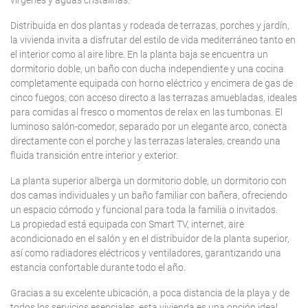
vírgenes y aguas cristalinas.
Distribuida en dos plantas y rodeada de terrazas, porches y jardín,
la vivienda invita a disfrutar del estilo de vida mediterráneo tanto en
el interior como al aire libre. En la planta baja se encuentra un
dormitorio doble, un baño con ducha independiente y una cocina
completamente equipada con horno eléctrico y encimera de gas de
cinco fuegos, con acceso directo a las terrazas amuebladas, ideales
para comidas al fresco o momentos de relax en las tumbonas. El
luminoso salón-comedor, separado por un elegante arco, conecta
directamente con el porche y las terrazas laterales, creando una
fluida transición entre interior y exterior.
La planta superior alberga un dormitorio doble, un dormitorio con
dos camas individuales y un baño familiar con bañera, ofreciendo
un espacio cómodo y funcional para toda la familia o invitados.
La propiedad está equipada con Smart TV, internet, aire
acondicionado en el salón y en el distribuidor de la planta superior,
así como radiadores eléctricos y ventiladores, garantizando una
estancia confortable durante todo el año.
Gracias a su excelente ubicación, a poca distancia de la playa y de
todos los servicios esenciales, esta vivienda es una opción ideal