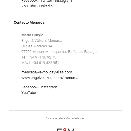
Facebook
-
Twitter
-
Instagram
YouTube
-
LinkedIn
Contacto Menorca
Marta Curylo
Engel & Völkers Menorca
C/ Ses Moreres 34
07702 Mahón, Minorque,Îles Baléares, Espagne
Tél: +34 971 36 92 75
Móvil: +34 619 422 951
menorca@evholidayvillas.com
www.engelvoelkers.com/menorca
Facebook
-
Instagram
YouTube
Avisos legales
-
Mapa de la web