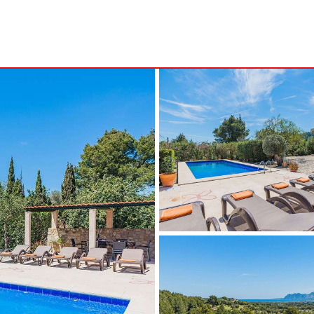
B
MENORCA
NSA
ALCAUFAR
ARENAL D'EN CASTELL
RITA
BINIDALÍ
 MARINA
BINISAFULLER - CAP D´EN FONT
CALA BLANCA
CALA GALDANA
CALA MORELL
CALA'N BRUT