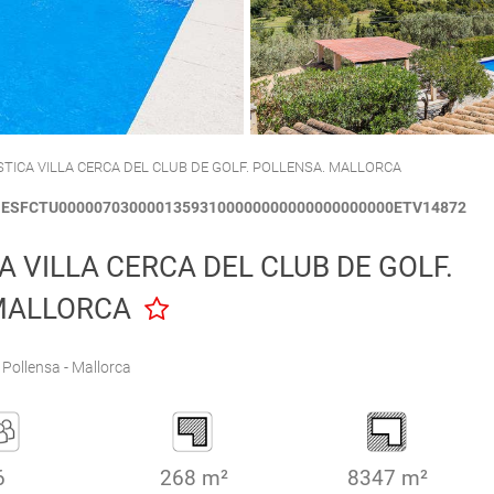
CALA'N PORTER
CIUTADELLA
STICA VILLA CERCA DEL CLUB DE GOLF. POLLENSA. MALLORCA
: ESFCTU00000703000013593100000000000000000000ETV14872
A VILLA CERCA DEL CLUB DE GOLF.
MALLORCA
Pollensa - Mallorca
6
268 m²
8347 m²