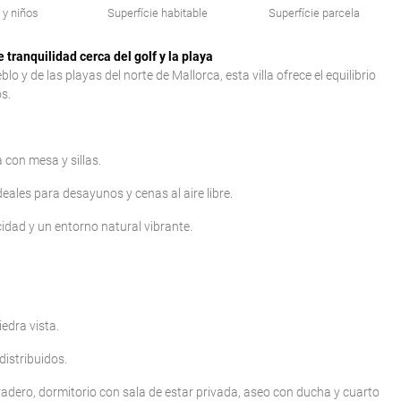
 y niños
Superfície habitable
Superfície parcela
 tranquilidad cerca del golf y la playa
 y de las playas del norte de Mallorca, esta villa ofrece el equilibrio
s.
con mesa y sillas.
eales para desayunos y cenas al aire libre.
idad y un entorno natural vibrante.
edra vista.
distribuidos.
adero, dormitorio con sala de estar privada, aseo con ducha y cuarto