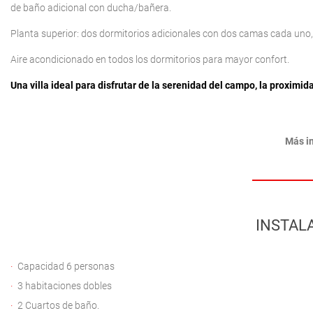
de baño adicional con ducha/bañera.
Planta superior: dos dormitorios adicionales con dos camas cada un
Aire acondicionado en todos los dormitorios para mayor confort.
Una villa ideal para disfrutar de la serenidad del campo, la proximid
Más i
INSTAL
Capacidad 6 personas
3 habitaciones dobles
2 Cuartos de baño.