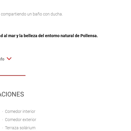
o, compartiendo un baño con ducha.
ad al mar y la belleza del entorno natural de Pollensa.
nfo
ACIONES
Comedor interior
Comedor exterior
Terraza solárium