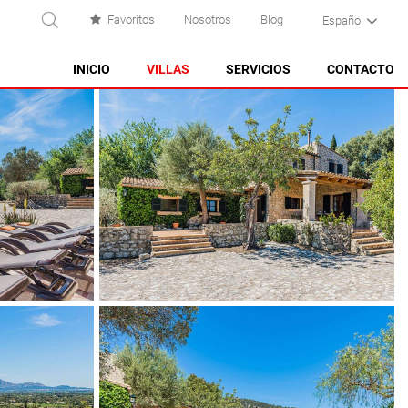
Favoritos
Nosotros
Blog
Español
USCAR
INICIO
VILLAS
SERVICIOS
CONTACTO
ES CASTELL
ES GRAU
MAHÓN
NA MACARET
PUNTA PRIMA - SON GANXO
SANT LLUÍS
SANTO TOMAS
SON BOU