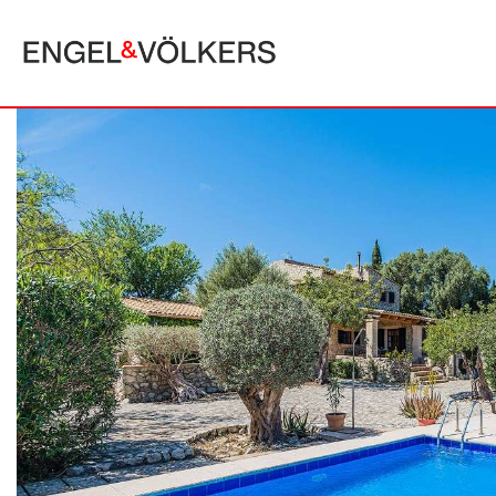
MALLORCA
ALCUDIA
PUERTO POLLE
BONAIRE
SA POBLA
BÚGER
SANTA MARGA
CALA SAN VICENTE
SON SERRA DE
CAMPANET
FORMENTOR
MANRESA-MAL PAS
PLAYA DE MURO