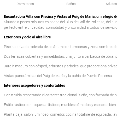
Dormitorios
Baños
Adultos
Encantadora Villa con Piscina y Vistas al Puig de María, un refugio de
Situada a pocos minutos en coche del Club de Golf de Pollensa, del pueblo
perfecto entre privacidad, comodidad y proximidad a todos los servicio
Exteriores y ocio al aire libre
Piscina privada rodeada de solárium con tumbonas y zona sombreada 
Dos terrazas cubiertas y amuebladas, una junto a barbacoa de obra, id
Jardín maduro con césped, arbustos y árboles, que proporciona privac
Vistas panorámicas del Puig de María y la bahía de Puerto Pollensa.
Interiores acogedores y confortables
Construida respetando el carácter tradicional isleño, con fachada de pi
Estilo rústico con toques artísticos, muebles cómodos y espacios bien 
Planta baja: salón luminoso, comedor, cocina totalmente equipada, lav