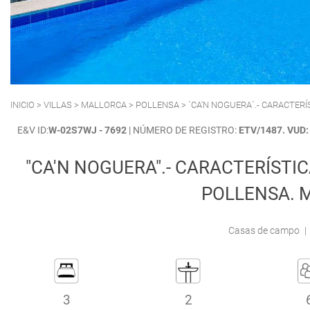
POLLENSA
PUERTO ALCUDIA
INICIO
>
VILLAS
>
MALLORCA
>
POLLENSA
> `CA'N NOGUERA`.- CARACTERÍ
E&V ID:
W-02S7WJ - 7692
| NÚMERO DE REGISTRO:
ETV/1487. VUD
"CA'N NOGUERA".- CARACTERÍSTIC
POLLENSA. 
Casas de campo
|
3
2