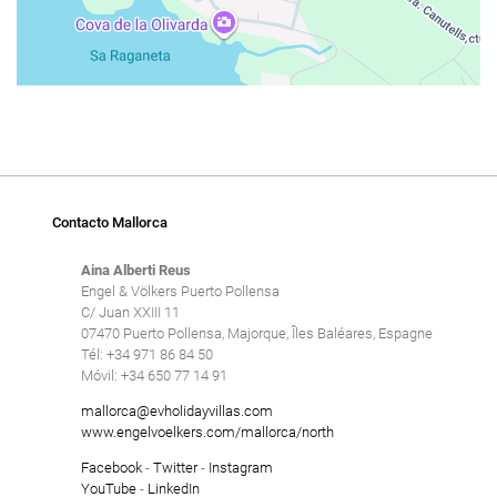
Contacto Mallorca
Aina Alberti Reus
Engel & Völkers Puerto Pollensa
C/ Juan XXIII 11
07470 Puerto Pollensa, Majorque, Îles Baléares, Espagne
Tél: +34 971 86 84 50
Móvil: +34 650 77 14 91
mallorca@evholidayvillas.com
www.engelvoelkers.com/mallorca/north
Facebook
-
Twitter
-
Instagram
YouTube
-
LinkedIn