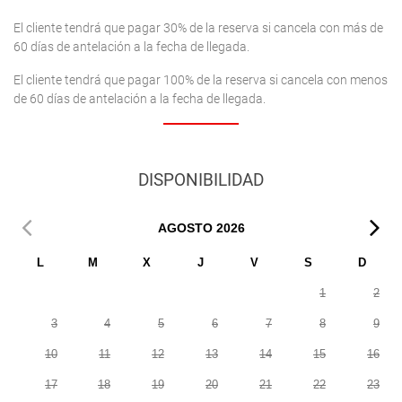
El cliente tendrá que pagar 30% de la reserva si cancela con más de
60 días de antelación a la fecha de llegada.
El cliente tendrá que pagar 100% de la reserva si cancela con menos
de 60 días de antelación a la fecha de llegada.
DISPONIBILIDAD
AGOSTO
2026
L
M
X
J
V
S
D
1
2
3
4
5
6
7
8
9
10
11
12
13
14
15
16
17
18
19
20
21
22
23