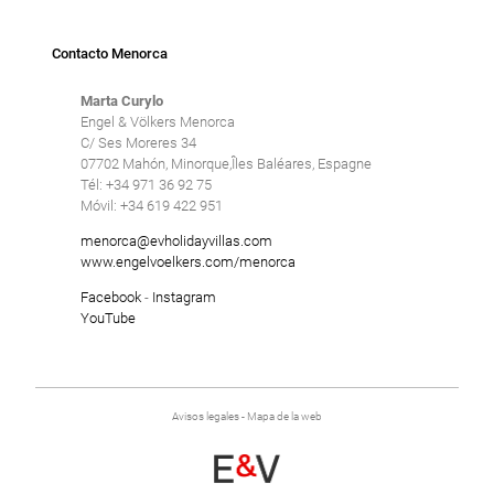
Contacto Menorca
Marta Curylo
Engel & Völkers Menorca
C/ Ses Moreres 34
07702 Mahón, Minorque,Îles Baléares, Espagne
Tél: +34 971 36 92 75
Móvil: +34 619 422 951
menorca@evholidayvillas.com
www.engelvoelkers.com/menorca
Facebook
-
Instagram
YouTube
Avisos legales
-
Mapa de la web