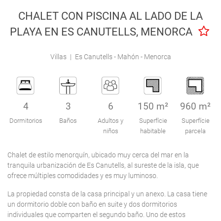
Engel & Völkers Holiday Villas
CHALET CON PISCINA AL LADO DE LA
PLAYA EN ES CANUTELLS, MENORCA
Atención al Cliente
Villas
|
Es Canutells - Mahón - Menorca
4
3
6
150 m²
960 m²
Dormitorios
Baños
Adultos y
Superfície
Superfície
niños
habitable
parcela
Chalet de estilo menorquín, ubicado muy cerca del mar en la
tranquila urbanización de Es Canutells, al sureste de la isla, que
ofrece múltiples comodidades y es muy luminoso.
La propiedad consta de la casa principal y un anexo. La casa tiene
un dormitorio doble con baño en suite y dos dormitorios
individuales que comparten el segundo baño. Uno de estos