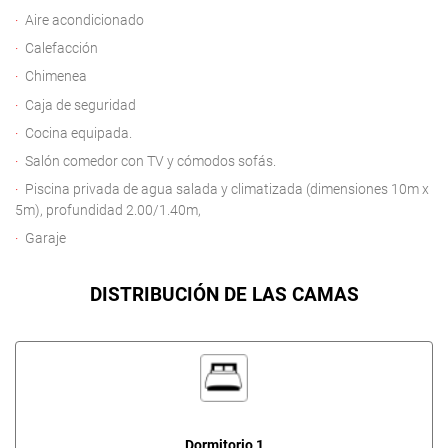
Aire acondicionado
Calefacción
Chimenea
Caja de seguridad
Cocina equipada.
Salón comedor con TV y cómodos sofás.
Piscina privada de agua salada y climatizada (dimensiones 10m x
5m), profundidad 2.00/1.40m,
Garaje
DISTRIBUCIÓN DE LAS CAMAS
Dormitorio 1