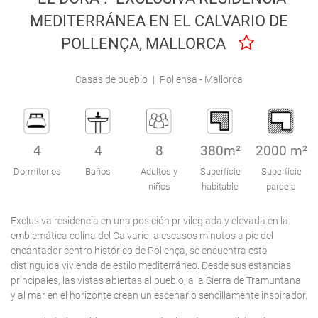
Engel & Völkers Holiday Villas
MEDITERRÁNEA EN EL CALVARIO DE
POLLENÇA, MALLORCA
Atención al Cliente
Casas de pueblo
|
Pollensa - Mallorca
4
4
8
380m²
2000 m²
Dormitorios
Baños
Adultos y
Superfície
Superfície
niños
habitable
parcela
Exclusiva residencia en una posición privilegiada y elevada en la
emblemática colina del Calvario, a escasos minutos a pie del
encantador centro histórico de Pollença, se encuentra esta
distinguida vivienda de estilo mediterráneo. Desde sus estancias
principales, las vistas abiertas al pueblo, a la Sierra de Tramuntana
y al mar en el horizonte crean un escenario sencillamente inspirador.