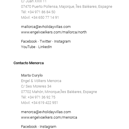
C/ Juan XXIII 11
07470 Puerto Pollensa, Majorque, Îles Baléares, Espagne
Tél: +34 971 86 84 50
Móvil: +34 650 77 14 91
mallorca@evholidayvillas.com
www.engelvoelkers.com/mallorca/north
Facebook
-
Twitter
-
Instagram
YouTube
-
LinkedIn
Contacto Menorca
Marta Curylo
Engel & Völkers Menorca
C/ Ses Moreres 34
07702 Mahón, Minorque,Îles Baléares, Espagne
Tél: +34 971 36 92 75
Móvil: +34 619 422 951
menorca@evholidayvillas.com
www.engelvoelkers.com/menorca
Facebook
-
Instagram