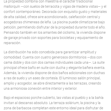
La propiedad combina con maestría el carácter tradicional
mallorquín —con suelos de terracota y vigas de madera vistas— y el
confort contemporáneo. Decorada con exquisito gusto y materiales
de alta calidad, ofrece aire acondicionado, calefacción central y
acogedoras chimeneas de leña. La piscina puede climatizarse bajo
petición, permitiendo disfrutar de la propiedad durante todo el año.
Pensando también en los amantes del ciclismo, la vivienda dispone
de garaje privado con soportes para bicicletas y equipamiento de
reparación.
La distribución ha sido concebida para garantizar amplitud y
comodidad. Cuenta con cuatro generosos dormitorios —dos con
cama doble y dos con dos camas individuales cada una—. La suite
principal ofrece baño en suite con ducha y elegante bañera exenta.
Además, la vivienda dispone de dos baños adicionales con duchas
a ras de suelo y un aseo de cortesía. El luminoso salón principal,
amplio y acogedor, se abre directamente a las terrazas, creando
una armoniosa conexión entre interior y exterior.
Bajo el espacioso porche cubierto, las vistas al pueblo y a la bahía
invitan al descanso absoluto. La terraza solárium, la piscina y la
zona de barbacoa completan este entorno ideal para disfrutar de