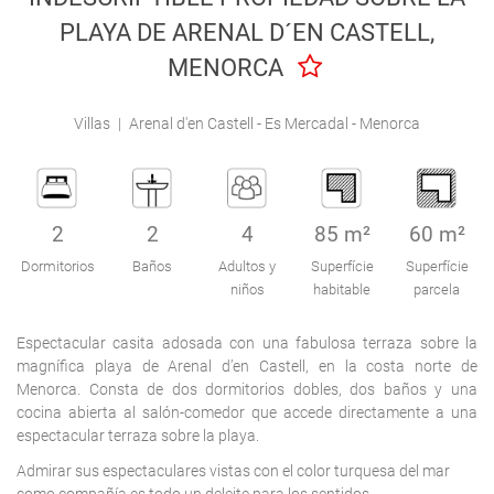
Engel & Völkers Holiday Villas
PLAYA DE ARENAL D´EN CASTELL,
MENORCA
Atención al Cliente
Villas
|
Arenal d'en Castell - Es Mercadal - Menorca
2
2
4
85 m²
60 m²
Dormitorios
Baños
Adultos y
Superfície
Superfície
niños
habitable
parcela
Espectacular casita adosada con una fabulosa terraza sobre la
magnífica playa de Arenal d’en Castell, en la costa norte de
Menorca. Consta de dos dormitorios dobles, dos baños y una
cocina abierta al salón-comedor que accede directamente a una
espectacular terraza sobre la playa.
Admirar sus espectaculares vistas con el color turquesa del mar