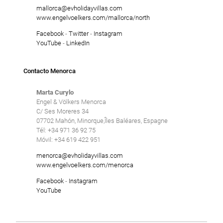
mallorca@evholidayvillas.com
www.engelvoelkers.com/mallorca/north
Facebook
-
Twitter
-
Instagram
YouTube
-
LinkedIn
Contacto Menorca
Marta Curylo
Engel & Völkers Menorca
C/ Ses Moreres 34
07702 Mahón, Minorque,Îles Baléares, Espagne
Tél: +34 971 36 92 75
Móvil: +34 619 422 951
menorca@evholidayvillas.com
www.engelvoelkers.com/menorca
Facebook
-
Instagram
YouTube