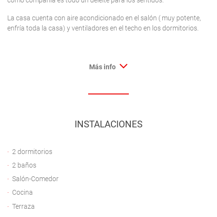
como compañía es todo un deleite para los sentidos.
La casa cuenta con aire acondicionado en el salón ( muy potente,
enfría toda la casa) y ventiladores en el techo en los dormitorios.
Más info
INSTALACIONES
2 dormitorios
2 baños
Salón-Comedor
Cocina
Terraza