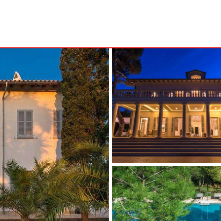
B
MENORCA
NSA
ALCAUFAR
ARENAL D'EN CASTELL
RITA
BINIDALÍ
 MARINA
BINISAFULLER - CAP D´EN FONT
CALA BLANCA
CALA GALDANA
CALA MORELL
CALA'N BRUT