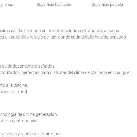
 y niños
Superfície habitable
Superfície parcela
ima calidad, situada en un entorno íntimo y tranquilo, a pocos
 es un auténtico refugio de lujo, donde cada detalle ha sido pensado
os cuidadosamente diseñados.
torizados, perfectas para disfrutar del clima de Mallorca en cualquier
to a la piscina.
ienestar total.
ecnología de última generación.
s de la gastronomía.
ra cenas y reuniones al aire libre.