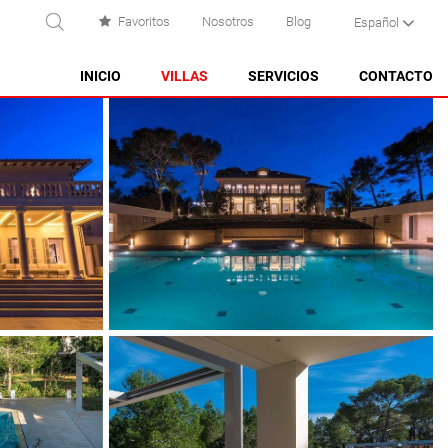
Favoritos
Nosotros
Blog
Español
USCAR
INICIO
VILLAS
SERVICIOS
CONTACTO
ES CASTELL
ES GRAU
MAHÓN
NA MACARET
PUNTA PRIMA - SON GANXO
SANT LLUÍS
SANTO TOMAS
SON BOU