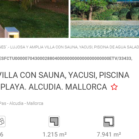
CALA'N PORTER
CIUTADELLA
NES`.- LUJOSA Y AMPLIA VILLA CON SAUNA, YACUSI, PISCINA DE AGUA SALA
 ESFCTU00000704300028804000000000000000000000ETV/33433,
VILLA CON SAUNA, YACUSI, PISCINA
 PLAYA. ALCUDIA. MALLORCA
s - Alcudia - Mallorca
6
1.215 m²
7.941 m²