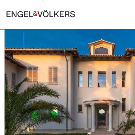
MALLORCA
ALCUDIA
PUERTO POLLE
BONAIRE
SA POBLA
BÚGER
SANTA MARGA
CALA SAN VICENTE
SON SERRA DE
CAMPANET
FORMENTOR
MANRESA-MAL PAS
PLAYA DE MURO