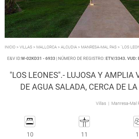
POLLENSA
PUERTO ALCUDIA
INICIO
>
VILLAS
>
MALLORCA
>
ALCUDIA
>
MANRESA-MAL PAS
> `LOS LEO
E&V ID:
W-02KD31 - 6933
| NÚMERO DE REGISTRO:
ETV/3343. VUD:
"LOS LEONES".- LUJOSA Y AMPLIA 
DE AGUA SALADA, CERCA DE LA
Villas
|
Manresa-Mal Pa
10
11
1