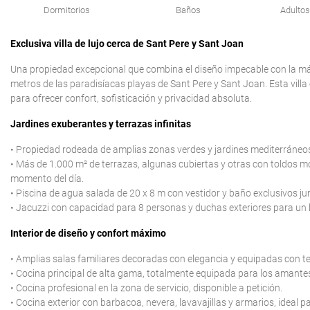
Dormitorios
Baños
Adultos
Exclusiva villa de lujo cerca de Sant Pere y Sant Joan
Una propiedad excepcional que combina el diseño impecable con la máx
metros de las paradisíacas playas de Sant Pere y Sant Joan. Esta villa
para ofrecer confort, sofisticación y privacidad absoluta.
Jardines exuberantes y terrazas infinitas
• Propiedad rodeada de amplias zonas verdes y jardines mediterráne
• Más de 1.000 m² de terrazas, algunas cubiertas y otras con toldos mo
momento del día.
• Piscina de agua salada de 20 x 8 m con vestidor y baño exclusivos jun
• Jacuzzi con capacidad para 8 personas y duchas exteriores para un b
Interior de diseño y confort máximo
• Amplias salas familiares decoradas con elegancia y equipadas con t
• Cocina principal de alta gama, totalmente equipada para los amante
• Cocina profesional en la zona de servicio, disponible a petición.
• Cocina exterior con barbacoa, nevera, lavavajillas y armarios, ideal pa