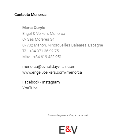
Contacto Menorca
Marta Curylo
Engel & Völkers Menorca
C/ Ses Moreres 34
07702 Mahón, Minorque,Îles Baléares, Espagne
Tél: +34 971 36 92 75
Móvil: +34 619 422 951
menorca@evholidayvillas.com
www.engelvoelkers.com/menorca
Facebook
-
Instagram
YouTube
Avisos legales
-
Mapa de la web