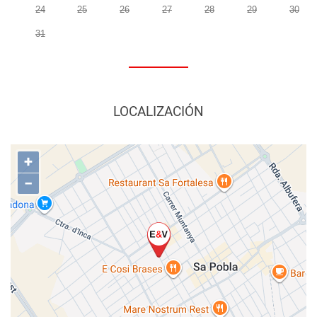
24
25
26
27
28
29
30
31
LOCALIZACIÓN
+
−