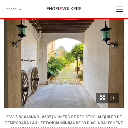
Español
Español
VOLVER
VOLVER
VOLVER
INICIO
VILLAS
SERVICIOS
CONTACTO
Favoritos
21
Nosotros
INICIO
>
VILLAS
>
MALLORCA
>
SA POBLA
> `PB MOON`.- ENCANTADOR
E&V ID:
W-048NN9 - 8607
| NÚMERO DE REGISTRO:
ALQUILER DE
Blog
LOFT CON JARDÍN MEDITERRÁNEO Y PISCINA DE AGUA SALADA EN EL
TEMPORADA LAU– ESTANCIA MÍNIMA DE 33 DÍAS. NRA: ESHFNT
CORAZÓN DEL PUEBLO. SA POBLA. MALLORCA.