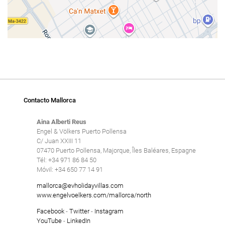
Contacto Mallorca
Aina Alberti Reus
Engel & Völkers Puerto Pollensa
C/ Juan XXIII 11
07470 Puerto Pollensa, Majorque, Îles Baléares, Espagne
Tél: +34 971 86 84 50
Móvil: +34 650 77 14 91
mallorca@evholidayvillas.com
www.engelvoelkers.com/mallorca/north
Facebook
-
Twitter
-
Instagram
YouTube
-
LinkedIn