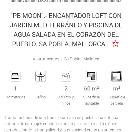
00000703000036232000100000000000000000000000003
Engel & Völkers Holiday Villas
"PB MOON".- ENCANTADOR LOFT CON
Atención al Cliente
JARDÍN MEDITERRÁNEO Y PISCINA DE
AGUA SALADA EN EL CORAZÓN DEL
PUEBLO. SA POBLA. MALLORCA.
Apartamentos
|
Sa Pobla - Mallorca
1
1
2
60 m²
m²
Dormitorios
Baños
Adultos y
Superfície
Superfície
niños
habitable
parcela
Tras la fachada de una tradicional casa de pueblo, una antigua
entrada de carruajes conduce a un amplio jardín mediterráneo
cerrado, donde la tranquilidad y la privacidad crean un auténtico