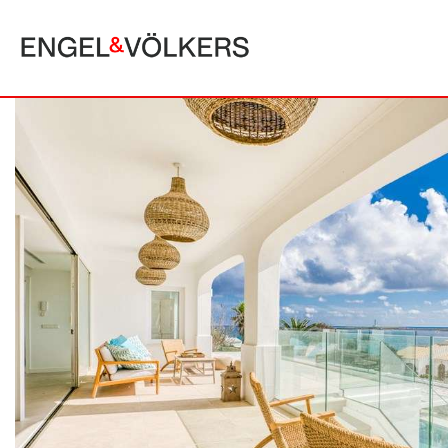
MALLORCA
ALCUDIA
PUERTO POLLE
BONAIRE
SA POBLA
BÚGER
SANTA MARGA
CALA SAN VICENTE
SON SERRA DE
CAMPANET
FORMENTOR
MANRESA-MAL PAS
PLAYA DE MURO