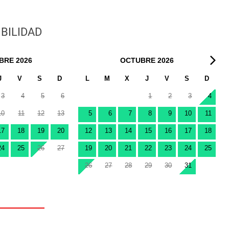
BILIDAD
BRE
2026
OCTUBRE
2026
J
V
S
D
L
M
X
J
V
S
D
3
4
5
6
1
2
3
4
10
11
12
13
5
6
7
8
9
10
11
17
18
19
20
12
13
14
15
16
17
18
24
25
26
27
19
20
21
22
23
24
25
26
27
28
29
30
31