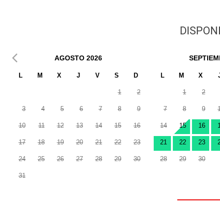
DISPONI
AGOSTO
2026
SEPTIEM
L
M
X
J
V
S
D
L
M
X
1
2
1
2
3
4
5
6
7
8
9
7
8
9
10
11
12
13
14
15
16
14
15
16
17
18
19
20
21
22
23
21
22
23
24
25
26
27
28
29
30
28
29
30
31