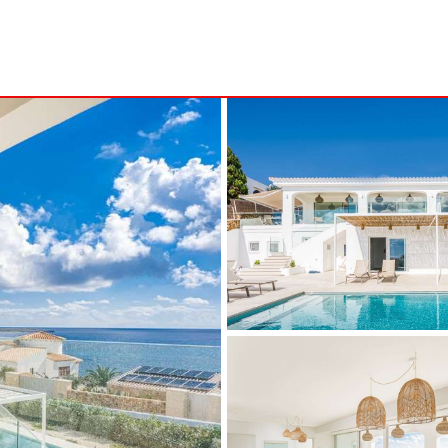
B
MENORCA
NSA
ALCAUFAR
ARENAL D'EN CASTELL
RITA
BINIDALÍ
 MARINA
BINISAFULLER - CAP D´EN FONT
CALA BLANCA
CALA GALDANA
CALA MORELL
CALA'N BRUT