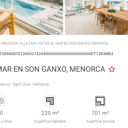
CALA'N PORTER
CIUTADELLA
 PRECIOSA VILLA CON VISTAS AL MAR EN SON GANXO, MENORCA
FCTU00000701300027226400000000000000000000ET1383ME4
 MAR EN SON GANXO, MENORCA
anxo - Sant Lluís - Menorca
0
220 m²
701 m²
 y niños
Superfície habitable
Superfície parcela