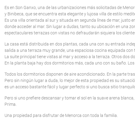
Es en Son Ganxo, una de las urbanizaciones más solicitadas de Menorca
y Binibeca, que se encuentra esta elegante y lujosa villa de estilo medi
Es una villa orientada al sur y situada en segunda línea de mar, justo 
donde acceder al mar. Sin lugar a dudas, tanto su ubicación en una zo
espectaculares terrazas con vistas no defraudarán siquiera los client
La casa está distribuida en dos plantas, cada una con su entrada inde
salida a una terraza muy grande, una espaciosa cocina equipada con t
La suite principal tiene vistas al mar y acceso a la terraza. Otros dos
En la planta baja hay dos dormitorios más, cada uno con su baño. Los 
Todos los dormitorios disponen de aire acondicionado. En la parte tras
Pero sin ningún lugar a duda, lo mejor de esta propiedad es su situaci
es un acceso bastante fácil y lugar perfecto si uno busca sitio tranqui
Pero si uno prefiere descansar y tomar el sol en la suave arena blanc
Prima.
Una propiedad para disfrutar de Menorca con toda la familia.