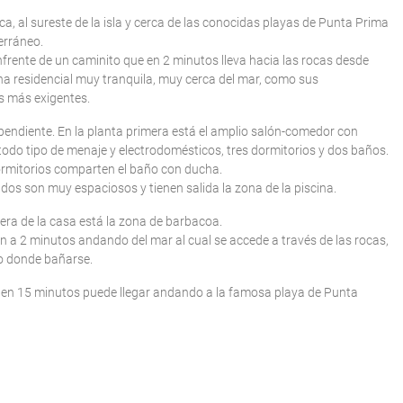
, al sureste de la isla y cerca de las conocidas playas de Punta Prima
terráneo.
enfrente de un caminito que en 2 minutos lleva hacia las rocas desde
na residencial muy tranquila, muy cerca del mar, como sus
es más exigentes.
pendiente. En la planta primera está el amplio salón-comedor con
odo tipo de menaje y electrodomésticos, tres dormitorios y dos baños.
 dormitorios comparten el baño con ducha.
dos son muy espaciosos y tienen salida la zona de la piscina.
era de la casa está la zona de barbacoa.
ón a 2 minutos andando del mar al cual se accede a través de las rocas,
lo donde bañarse.
a, en 15 minutos puede llegar andando a la famosa playa de Punta