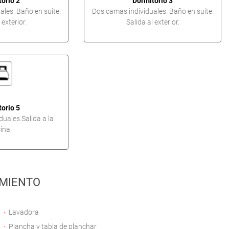
orio 2
Dormitorio 3
les. Baño en suite.
Dos camas individuales. Baño en suite.
 exterior.
Salida al exterior.
orio 5
uales.Salida a la
ina.
MIENTO
Lavadora
Plancha y tabla de planchar