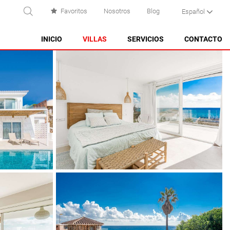
Favoritos
Nosotros
Blog
Español
USCAR
INICIO
VILLAS
SERVICIOS
CONTACTO
ES CASTELL
ES GRAU
MAHÓN
NA MACARET
PUNTA PRIMA - SON GANXO
SANT LLUÍS
SANTO TOMAS
SON BOU