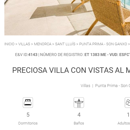
POLLENSA
PUERTO ALCUDIA
INICIO
>
VILLAS
>
MENORCA
>
SANT LLUÍS
>
PUNTA PRIMA - SON GANXO
>
E&V ID:
4143
| NÚMERO DE REGISTRO:
ET 1383 ME - VUD: ES
PRECIOSA VILLA CON VISTAS AL
Villas
|
Punta Prima - Son G
5
4
1
Dormitorios
Baños
Adultos