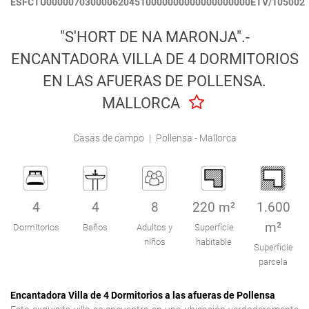
ESFCTU0000070300006204510000000000000000000ETV/105002
Engel & Völkers Holiday Villas
"S'HORT DE NA MARONJA".-
Atención al Cliente
ENCANTADORA VILLA DE 4 DORMITORIOS
EN LAS AFUERAS DE POLLENSA.
MALLORCA
Casas de campo
|
Pollensa - Mallorca
4
4
8
220 m²
1.600
m²
Dormitorios
Baños
Adultos y
Superfície
niños
habitable
Superfície
parcela
Encantadora Villa de 4 Dormitorios a las afueras de Pollensa