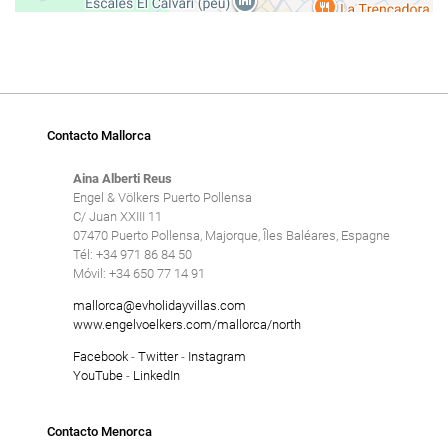
Contacto Mallorca
Aina Alberti Reus
Engel & Völkers Puerto Pollensa
C/ Juan XXIII 11
07470 Puerto Pollensa, Majorque, Îles Baléares, Espagne
Tél: +34 971 86 84 50
Móvil: +34 650 77 14 91
mallorca@evholidayvillas.com
www.engelvoelkers.com/mallorca/north
Facebook
-
Twitter
-
Instagram
YouTube
-
LinkedIn
Contacto Menorca