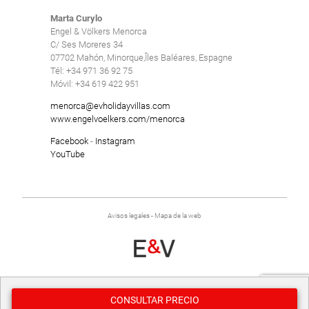
Marta Curylo
Engel & Völkers Menorca
C/ Ses Moreres 34
07702 Mahón, Minorque,Îles Baléares, Espagne
Tél: +34 971 36 92 75
Móvil: +34 619 422 951
menorca@evholidayvillas.com
www.engelvoelkers.com/menorca
Facebook
-
Instagram
YouTube
Avisos legales
-
Mapa de la web
Desarrollado por
Binary Menorca
CONSULTAR PRECIO