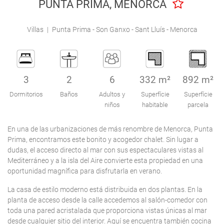
PUNTA PRIMA, MENORCA
Engel & Völkers Holiday Villas
Villas
|
Punta Prima - Son Ganxo - Sant Lluís - Menorca
Atención al Cliente
3
2
6
332 m²
892 m²
Dormitorios
Baños
Adultos y
Superfície
Superfície
niños
habitable
parcela
En una de las urbanizaciones de más renombre de Menorca, Punta
Prima, encontramos este bonito y acogedor chalet. Sin lugar a
dudas, el acceso directo al mar con sus espectaculares vistas al
Mediterráneo y a la isla del Aire convierte esta propiedad en una
oportunidad magnífica para disfrutarla en verano.
La casa de estilo moderno está distribuida en dos plantas. En la
planta de acceso desde la calle accedemos al salón-comedor con
toda una pared acristalada que proporciona vistas únicas al mar
desde cualquier sitio del interior. Aquí se encuentra también cocina