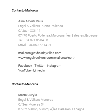
Contacto Mallorca
Aina Alberti Reus
Engel & Völkers Puerto Pollensa
C/ Juan XXIII 11
07470 Puerto Pollensa, Majorque, Îles Baléares, Espagne
Tél: +34 971 86 84 50
Móvil: +34 650 77 14 91
mallorca@evholidayvillas.com
www.engelvoelkers.com/mallorca/north
Facebook
-
Twitter
-
Instagram
YouTube
-
LinkedIn
Contacto Menorca
Marta Curylo
Engel & Völkers Menorca
C/ Ses Moreres 34
07702 Mahón, Minorque,Îles Baléares, Espagne