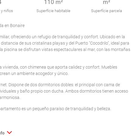
4
110 m²
m²
 y niños
Superfície habitable
Superfície parcela
da en Bonaire
liar, ofreciendo un refugio de tranquilidad y confort. Ubicado en la
distancia de sus cristalinas playas y del Puerto "Cocodrilo", ideal para
n y la piscina se disfrutan vistas espectaculares al mar, con las montañas
a vivienda, con chimenea que aporta calidez y confort. Muebles
, crean un ambiente acogedor y único.
rnet. Dispone de dos dormitorios dobles: el principal con cama de
dividuales y baño propio con ducha. Ambos dormitorios tienen acceso
a armoniosa.
rtamento es un pequeño paraíso de tranquilidad y belleza.
nfo