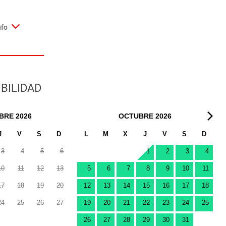
nfo
BILIDAD
BRE
2026
OCTUBRE
2026
J
V
S
D
L
M
X
J
V
S
D
3
4
5
6
1
2
3
4
10
11
12
13
5
6
7
8
9
10
11
17
18
19
20
12
13
14
15
16
17
18
24
25
26
27
19
20
21
22
23
24
25
26
27
28
29
30
31