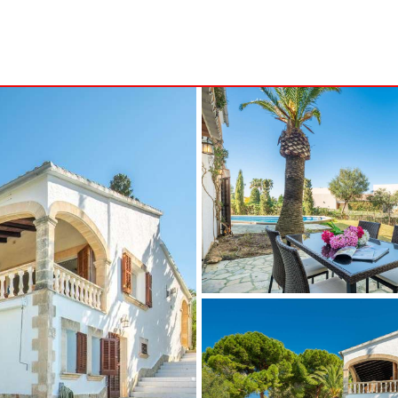
B
MENORCA
NSA
ALCAUFAR
ARENAL D'EN CASTELL
RITA
BINIDALÍ
 MARINA
BINISAFULLER - CAP D´EN FONT
CALA BLANCA
CALA GALDANA
CALA MORELL
CALA'N BRUT