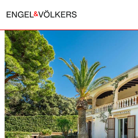
MALLORCA
ALCUDIA
PUERTO POLLE
BONAIRE
SA POBLA
BÚGER
SANTA MARGA
CALA SAN VICENTE
SON SERRA DE
CAMPANET
FORMENTOR
MANRESA-MAL PAS
PLAYA DE MURO