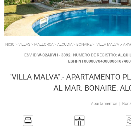
POLLENSA
PUERTO ALCUDIA
INICIO
>
VILLAS
>
MALLORCA
>
ALCUDIA
>
BONAIRE
> `VILLA MALVA`.- AP
E&V ID:
W-02ADVH - 3392
| NÚMERO DE REGISTRO:
ALQUI
ESHFNT00000704300006167400
"VILLA MALVA".- APARTAMENTO PL
AL MAR. BONAIRE. A
Apartamentos
|
Bonai