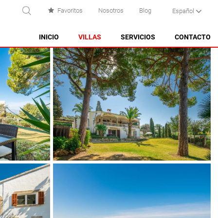
Favoritos
Nosotros
Blog
Español
USCAR
INICIO
VILLAS
SERVICIOS
CONTACTO
ES CASTELL
ES GRAU
MAHÓN
NA MACARET
PUNTA PRIMA - SON GANXO
SANT LLUÍS
SANTO TOMAS
SON BOU