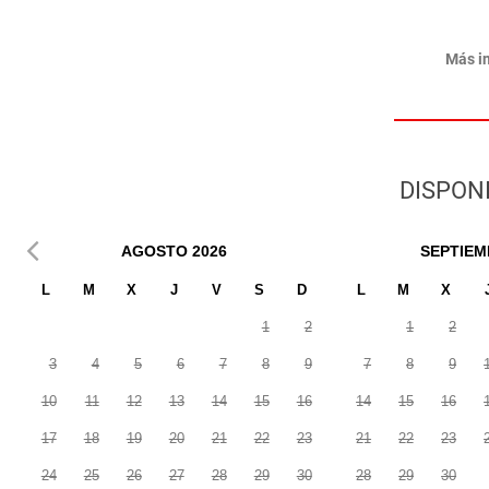
Más i
DISPONI
AGOSTO
2026
SEPTIEM
L
M
X
J
V
S
D
L
M
X
1
2
1
2
3
4
5
6
7
8
9
7
8
9
10
11
12
13
14
15
16
14
15
16
17
18
19
20
21
22
23
21
22
23
24
25
26
27
28
29
30
28
29
30