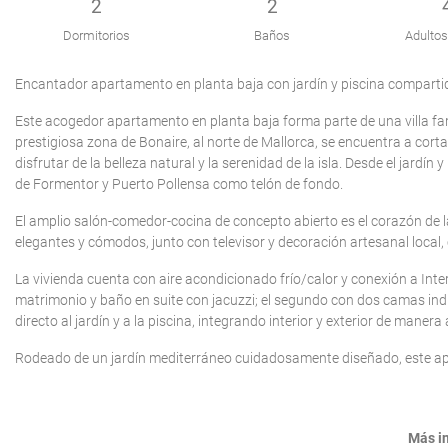
2
2
Dormitorios
Baños
Adultos
Encantador apartamento en planta baja con jardín y piscina comparti
Este acogedor apartamento en planta baja forma parte de una villa fami
prestigiosa zona de Bonaire, al norte de Mallorca, se encuentra a corta 
disfrutar de la belleza natural y la serenidad de la isla. Desde el jardí
de Formentor y Puerto Pollensa como telón de fondo.
El amplio salón-comedor-cocina de concepto abierto es el corazón de l
elegantes y cómodos, junto con televisor y decoración artesanal local
La vivienda cuenta con aire acondicionado frío/calor y conexión a Inte
matrimonio y baño en suite con jacuzzi; el segundo con dos camas in
directo al jardín y a la piscina, integrando interior y exterior de maner
Rodeado de un jardín mediterráneo cuidadosamente diseñado, este apa
Más i