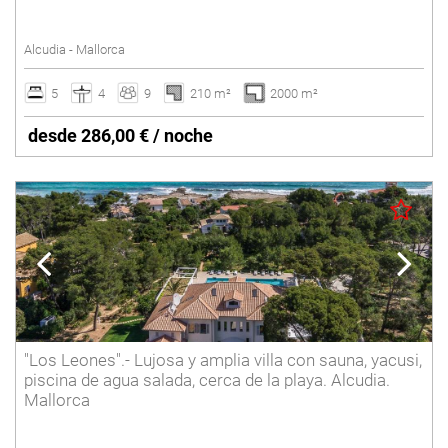
Piscina vallada
Alcudia - Mallorca
Pista de tenis
Suelo radiante
5
4
9
210 m²
2000 m²
Vacaciones de invierno
desde 286,00 € / noche
Villas con Servicio
Borrar
"Los Leones".- Lujosa y amplia villa con sauna, yacusi,
piscina de agua salada, cerca de la playa. Alcudia.
Mallorca