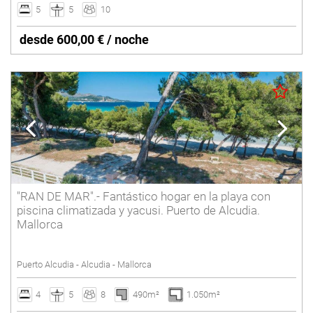
5
5
10
desde 600,00 € / noche
"RAN DE MAR".- Fantástico hogar en la playa con
piscina climatizada y yacusi. Puerto de Alcudia.
Mallorca
Puerto Alcudia - Alcudia - Mallorca
4
5
8
490m²
1.050m²