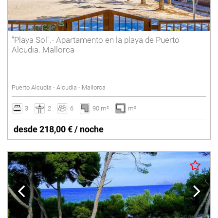
"Playa Sol".- Apartamento en la playa de Puerto
Alcudia. Mallorca
Puerto Alcudia - Alcudia - Mallorca
3
2
6
90 m²
m²
desde 218,00 € / noche