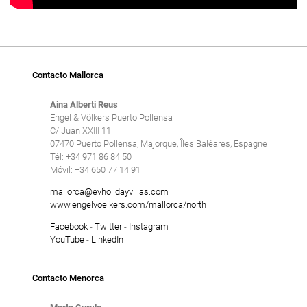
Contacto Mallorca
Aina Alberti Reus
Engel & Völkers Puerto Pollensa
C/ Juan XXIII 11
07470 Puerto Pollensa, Majorque, Îles Baléares, Espagne
Tél: +34 971 86 84 50
Móvil: +34 650 77 14 91
mallorca@evholidayvillas.com
www.engelvoelkers.com/mallorca/north
Facebook
-
Twitter
-
Instagram
YouTube
-
LinkedIn
Contacto Menorca