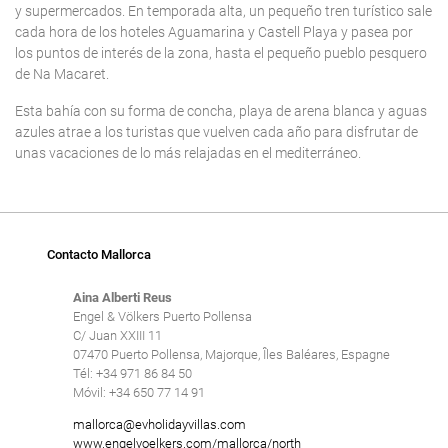
y supermercados. En temporada alta, un pequeño tren turístico sale
cada hora de los hoteles Aguamarina y Castell Playa y pasea por
los puntos de interés de la zona, hasta el pequeño pueblo pesquero
de Na Macaret.
Esta bahía con su forma de concha, playa de arena blanca y aguas
azules atrae a los turistas que vuelven cada año para disfrutar de
unas vacaciones de lo más relajadas en el mediterráneo.
Contacto Mallorca
Aina Alberti Reus
Engel & Völkers Puerto Pollensa
C/ Juan XXIII 11
07470 Puerto Pollensa, Majorque, Îles Baléares, Espagne
Tél: +34 971 86 84 50
Móvil: +34 650 77 14 91
mallorca@evholidayvillas.com
www.engelvoelkers.com/mallorca/north