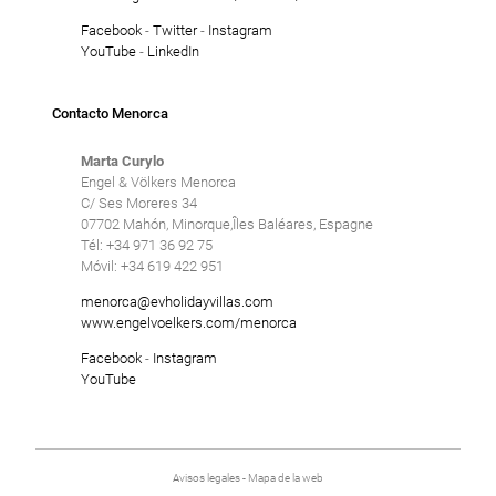
Facebook
-
Twitter
-
Instagram
YouTube
-
LinkedIn
Contacto Menorca
Marta Curylo
Engel & Völkers Menorca
C/ Ses Moreres 34
07702 Mahón, Minorque,Îles Baléares, Espagne
Tél: +34 971 36 92 75
Móvil: +34 619 422 951
menorca@evholidayvillas.com
www.engelvoelkers.com/menorca
Facebook
-
Instagram
YouTube
Avisos legales
-
Mapa de la web