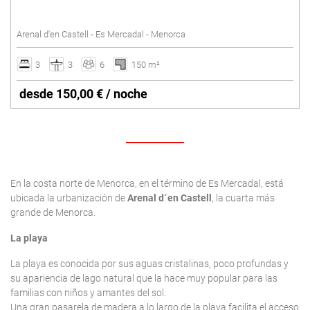
SANT LLUÍS
Piscina vallada
Arenal d'en Castell - Es Mercadal - Menorca
Pista de tenis
SANTO TOMAS
Suelo radiante
3
3
6
150 m²
SON BOU
Vacaciones de invierno
desde 150,00 € / noche
Villas con Servicio
Borrar
En la costa norte de Menorca, en el término de Es Mercadal, está
ubicada la urbanización de
Arenal d´en Castell
, la cuarta más
grande de Menorca.
La playa
La playa es conocida por sus aguas cristalinas, poco profundas y
su apariencia de lago natural que la hace muy popular para las
familias con niños y amantes del sol.
Una gran pasarela de madera a lo largo de la playa facilita el acceso