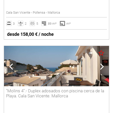
Piscina vallada
Cala San Vicente - Pollensa - Mallorca
Pista de tenis
Suelo radiante
3
2
5
89 m²
m²
Vacaciones de invierno
desde 158,00 € / noche
Villas con Servicio
Borrar
"Molins 4".- Duplex adosados con piscina cerca de la
Playa. Cala San Vicente. Mallorca