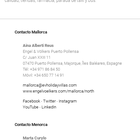
calidad, tiendas, farmacia, parada de taxi y bus.
Contacto Mallorca
Aina Alberti Reus
Engel & Völkers Puerto Pollensa
C/ Juan XXIII 11
07470 Puerto Pollensa, Majorque, Îles Baléares, Espagne
Tél: +34 971 86 84 50
Móvil: +34 650 77 14 91
mallorca@evholidayvillas.com
www.engelvoelkers.com/mallorca/north
Facebook
-
Twitter
-
Instagram
YouTube
-
LinkedIn
Contacto Menorca
Marta Curylo