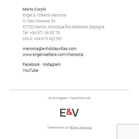
Marta Curylo
Engel & Völkers Menorca
C/ Ses Moreres 34
07702 Mahón, Minorque,Îles Baléares, Espagne
Tél: +34 971 36 92 75
Móvil: +34 619 422 951
menorca@evholidayvillas.com
www.engelvoelkers.com/menorca
Facebook
-
Instagram
YouTube
Avisos legales
-
Mapa de la web
Desarrollado por
Binary Menorca