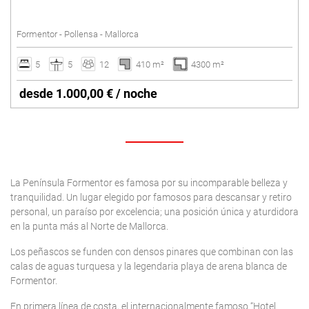
Piscina vallada
Formentor - Pollensa - Mallorca
Pista de tenis
Suelo radiante
5
5
12
410 m²
4300 m²
Vacaciones de invierno
desde 1.000,00 € / noche
Villas con Servicio
Borrar
La Península Formentor es famosa por su incomparable belleza y
tranquilidad. Un lugar elegido por famosos para descansar y retiro
personal, un paraíso por excelencia; una posición única y aturdidora
en la punta más al Norte de Mallorca.
Los peñascos se funden con densos pinares que combinan con las
calas de aguas turquesa y la legendaria playa de arena blanca de
Formentor.
En primera línea de costa, el internacionalmente famoso “Hotel