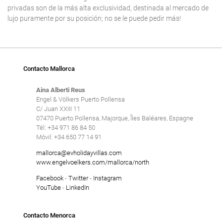
privadas son de la más alta exclusividad, destinada al mercado de
lujo puramente por su posición; no se le puede pedir más!
Contacto Mallorca
Aina Alberti Reus
Engel & Völkers Puerto Pollensa
C/ Juan XXIII 11
07470 Puerto Pollensa, Majorque, Îles Baléares, Espagne
Tél: +34 971 86 84 50
Móvil: +34 650 77 14 91
mallorca@evholidayvillas.com
www.engelvoelkers.com/mallorca/north
Facebook
-
Twitter
-
Instagram
YouTube
-
LinkedIn
Contacto Menorca