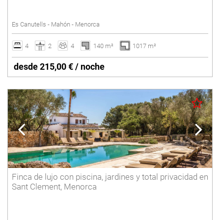
SANT LLUÍS
Piscina vallada
Es Canutells - Mahón - Menorca
Pista de tenis
SANTO TOMAS
Suelo radiante
4
2
4
140 m²
1017 m²
SON BOU
Vacaciones de invierno
desde 215,00 € / noche
Villas con Servicio
Borrar
Finca de lujo con piscina, jardines y total privacidad en
Sant Clement, Menorca