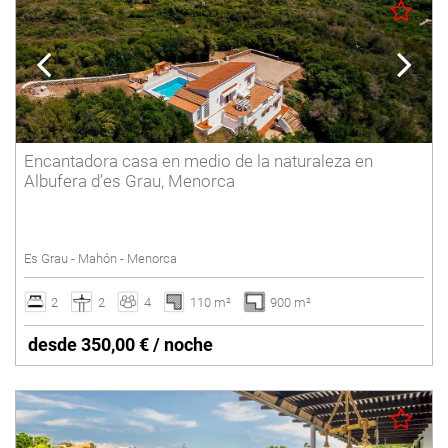
Encantadora casa en medio de la naturaleza en
Albufera d’es Grau, Menorca
Es Grau - Mahón - Menorca
2
2
4
110 m²
900 m²
desde 350,00 € / noche