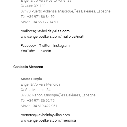
Engel & Völkers Puerto Pollensa
C/ Juan XXIII 11
07470 Puerto Pollensa, Majorque, Îles Baléares, Espagne
Tél: +34 971 86 84 50
Móvil: +34 650 77 14 91
mallorca@evholidayvillas.com
www.engelvoelkers.com/mallorca/north
Facebook
-
Twitter
-
Instagram
YouTube
-
LinkedIn
Contacto Menorca
Marta Curylo
Engel & Völkers Menorca
C/ Ses Moreres 34
07702 Mahón, Minorque,Îles Baléares, Espagne
Tél: +34 971 36 92 75
Móvil: +34 619 422 951
menorca@evholidayvillas.com
www.engelvoelkers.com/menorca