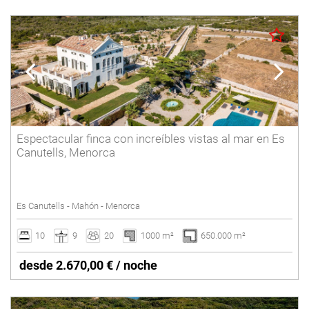
Espectacular finca con increíbles vistas al mar en Es
Canutells, Menorca
Es Canutells - Mahón - Menorca
10
9
20
1000 m²
650.000 m²
desde 2.670,00 € / noche