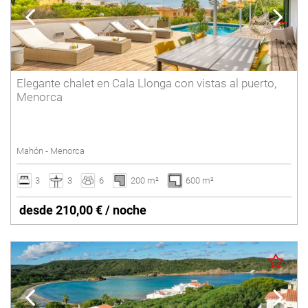
Elegante chalet en Cala Llonga con vistas al puerto,
Menorca
Mahón - Menorca
3
3
6
200 m²
600 m²
desde 210,00 € / noche