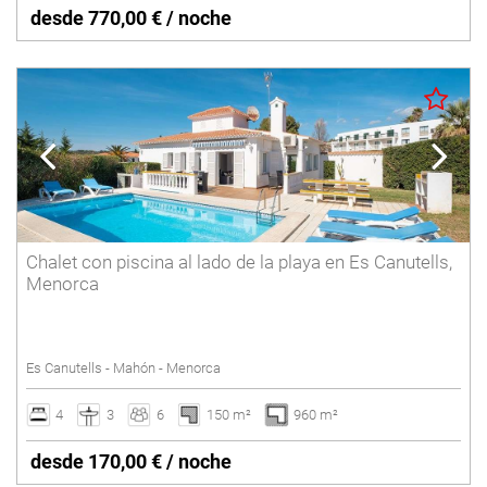
desde 770,00 € / noche
Chalet con piscina al lado de la playa en Es Canutells,
Menorca
Es Canutells - Mahón - Menorca
4
3
6
150 m²
960 m²
desde 170,00 € / noche