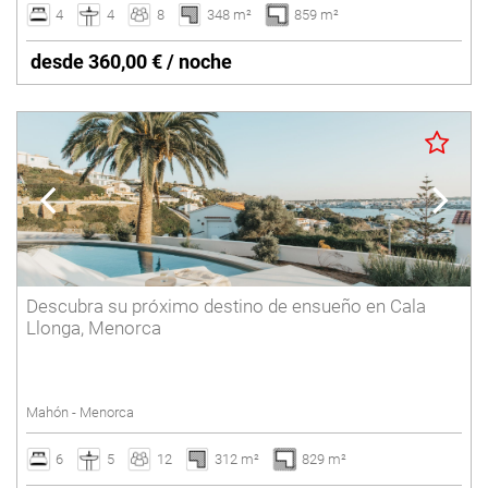
4
4
8
348 m²
859 m²
desde 360,00 € / noche
Descubra su próximo destino de ensueño en Cala
Llonga, Menorca
Mahón - Menorca
6
5
12
312 m²
829 m²