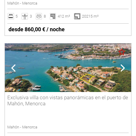
Mahón - Menorca
5
3
8
412 m²
20215 m²
desde 860,00 € / noche
Exclusiva villa con vistas panorámicas en el puerto de
Mahón, Menorca
Mahón - Menorca