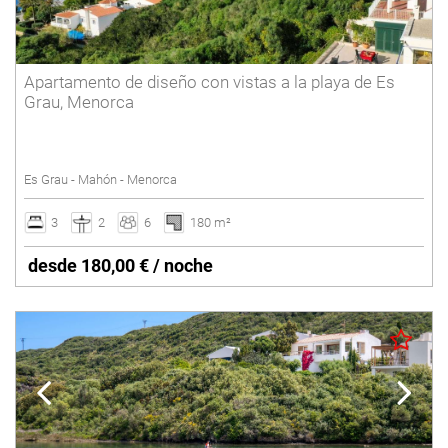
Apartamento de diseño con vistas a la playa de Es
Grau, Menorca
Es Grau - Mahón - Menorca
3
2
6
180 m²
desde 180,00 € / noche