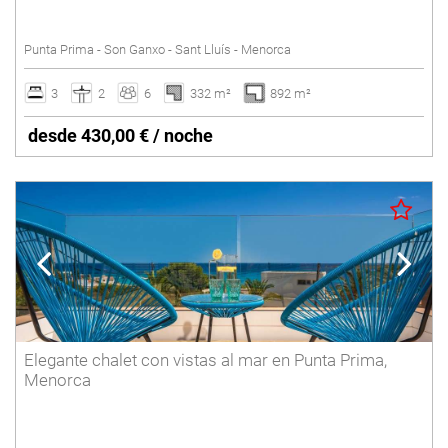
SANT LLUÍS
Piscina vallada
Punta Prima - Son Ganxo - Sant Lluís - Menorca
Pista de tenis
SANTO TOMAS
Suelo radiante
3
2
6
332 m²
892 m²
SON BOU
Vacaciones de invierno
desde 430,00 € / noche
Villas con Servicio
Borrar
Elegante chalet con vistas al mar en Punta Prima,
Menorca