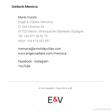
Contacto Menorca
Marta Curylo
Engel & Völkers Menorca
C/ Ses Moreres 34
07702 Mahón, Minorque,Îles Baléares, Espagne
Tél: +34 971 36 92 75
Móvil: +34 619 422 951
menorca@evholidayvillas.com
www.engelvoelkers.com/menorca
Facebook
-
Instagram
YouTube
Avisos legales
-
Mapa de la web