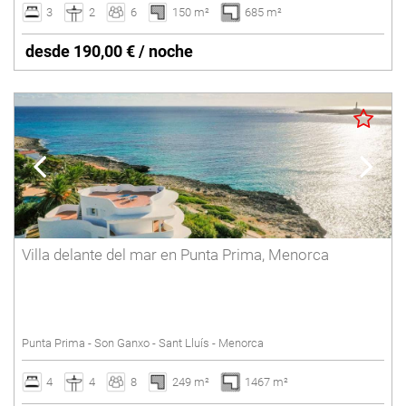
3
2
6
150 m²
685 m²
desde 190,00 € / noche
Villa delante del mar en Punta Prima, Menorca
Punta Prima - Son Ganxo - Sant Lluís - Menorca
4
4
8
249 m²
1467 m²