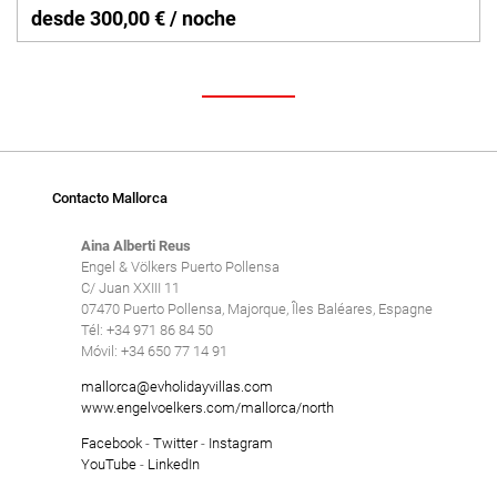
desde 300,00 € / noche
Contacto Mallorca
Aina Alberti Reus
Engel & Völkers Puerto Pollensa
C/ Juan XXIII 11
07470 Puerto Pollensa, Majorque, Îles Baléares, Espagne
Tél: +34 971 86 84 50
Móvil: +34 650 77 14 91
mallorca@evholidayvillas.com
www.engelvoelkers.com/mallorca/north
Facebook
-
Twitter
-
Instagram
YouTube
-
LinkedIn