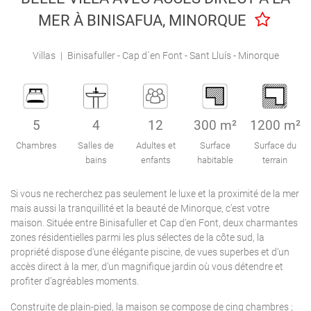
Engel & Völkers Holiday Villas
MER À BINISAFUA, MINORQUE
Attention au client
Villas
|
Binisafuller - Cap d´en Font - Sant Lluís - Minorque
5
4
12
300 m²
1200 m²
Chambres
Salles de
Adultes et
Surface
Surface du
bains
enfants
habitable
terrain
Si vous ne recherchez pas seulement le luxe et la proximité de la mer
mais aussi la tranquillité et la beauté de Minorque, c’est votre
maison. Située entre Binisafuller et Cap d'en Font, deux charmantes
zones résidentielles parmi les plus sélectes de la côte sud, la
propriété dispose d'une élégante piscine, de vues superbes et d'un
accès direct à la mer, d'un magnifique jardin où vous détendre et
profiter d’agréables moments.
Construite de plain-pied, la maison se compose de cinq chambres ;