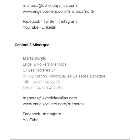
mallorca@evholidayvillas.com
www.engelvoelkers.com/mallorca/north
Facebook
-
Twitter
-
Instagram
YouTube
-
LinkedIn
Contact à Minorque
Marta Curylo
Engel & Völkers Menorca
C/ Ses Moreres 34
07702 Mahón, Minorque,Îles Baléares, Espagne
Tél: +34 971 36 92 75
Móvil: +34 619 422 951
menorca@evholidayvillas.com
www.engelvoelkers.com/menorca
Facebook
-
Instagram
YouTube