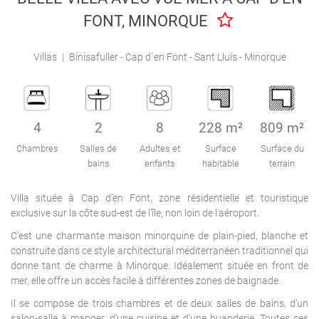
Engel & Völkers Holiday Villas
FONT, MINORQUE
Attention au client
Villas
|
Binisafuller - Cap d´en Font - Sant Lluís - Minorque
4
2
8
228 m²
809 m²
Chambres
Salles de
Adultes et
Surface
Surface du
bains
enfants
habitable
terrain
Villa située à Cap d’en Font, zone résidentielle et touristique
exclusive sur la côte sud-est de l'île, non loin de l'aéroport.
C’est une charmante maison minorquine de plain-pied, blanche et
construite dans ce style architectural méditerranéen traditionnel qui
donne tant de charme à Minorque. Idéalement située en front de
mer, elle offre un accès facile à différentes zones de baignade.
Il se compose de trois chambres et de deux salles de bains, d’un
salon-salle à manger, d’une cuisine et d’une buanderie. Toutes ces