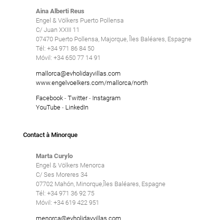
Aina Alberti Reus
Engel & Völkers Puerto Pollensa
C/ Juan XXIII 11
07470 Puerto Pollensa, Majorque, Îles Baléares, Espagne
Tél: +34 971 86 84 50
Móvil: +34 650 77 14 91
mallorca@evholidayvillas.com
www.engelvoelkers.com/mallorca/north
Facebook
-
Twitter
-
Instagram
YouTube
-
LinkedIn
Contact à Minorque
Marta Curylo
Engel & Völkers Menorca
C/ Ses Moreres 34
07702 Mahón, Minorque,Îles Baléares, Espagne
Tél: +34 971 36 92 75
Móvil: +34 619 422 951
menorca@evholidayvillas.com