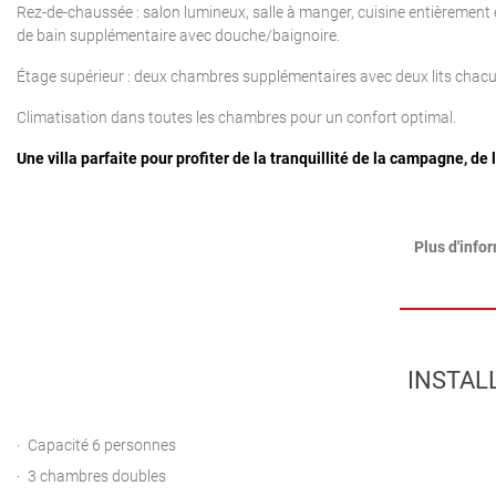
Rez-de-chaussée : salon lumineux, salle à manger, cuisine entièrement é
de bain supplémentaire avec douche/baignoire.
Étage supérieur : deux chambres supplémentaires avec deux lits chacu
Climatisation dans toutes les chambres pour un confort optimal.
Une villa parfaite pour profiter de la tranquillité de la campagne, de
Plus d'info
INSTAL
Capacité 6 personnes
3 chambres doubles