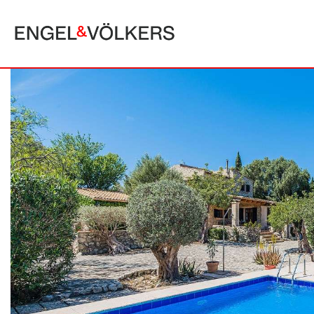
MAJORQUE
ALCUDIA
PUERTO POLLE
BONAIRE
SA POBLA
BÚGER
SANTA MARGA
CALA SAN VICENTE
SON SERRA DE
CAMPANET
FORMENTOR
MANRESA-MAL PAS
PLAYA DE MURO