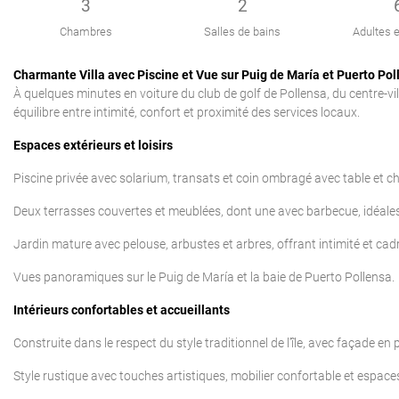
3
2
Chambres
Salles de bains
Adultes e
Charmante Villa avec Piscine et Vue sur Puig de María et Puerto Poll
À quelques minutes en voiture du club de golf de Pollensa, du centre-vill
équilibre entre intimité, confort et proximité des services locaux.
Espaces extérieurs et loisirs
Piscine privée avec solarium, transats et coin ombragé avec table et ch
Deux terrasses couvertes et meublées, dont une avec barbecue, idéales p
Jardin mature avec pelouse, arbustes et arbres, offrant intimité et cadr
Vues panoramiques sur le Puig de María et la baie de Puerto Pollensa.
Intérieurs confortables et accueillants
Construite dans le respect du style traditionnel de l’île, avec façade en 
Style rustique avec touches artistiques, mobilier confortable et espaces