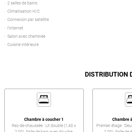
2 salles de bains.
Climatisation H/C.
Connexion par satellite
l'Internet
Salon avec cheminée
Cuisine intérieure
DISTRIBUTION
Chambre à coucher 1
Chambre à
Rez-de-chaussée : Lit double (1,40 x
Premier étage : Deux
2,00). Salle de bain avec douche.
2,00). Salle de