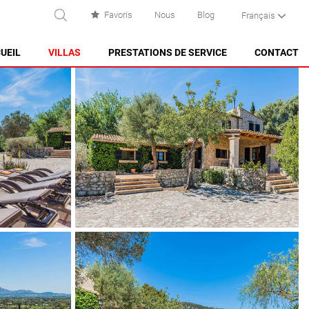
Favoris
Nous
Blog
Français
RECHERCHE
UEIL
VILLAS
PRESTATIONS DE SERVICE
CONTACT
ES CASTELL
ES GRAU
MAHÓN
NA MACARET
PUNTA PRIMA - SON GANXO
SANT LLUÍS
SANTO TOMAS
SON BOU