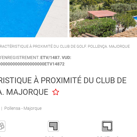
CALA'N PORTER
CIUTADELLA
CARACTÉRISTIQUE À PROXIMITÉ DU CLUB DE GOLF. POLLENÇA. MAJORQUE
D'ENREGISTREMENT:
ETV/1487. VUD:
000000000000000000ETV14872
RISTIQUE À PROXIMITÉ DU CLUB DE
A. MAJORQUE
|
Pollensa - Majorque