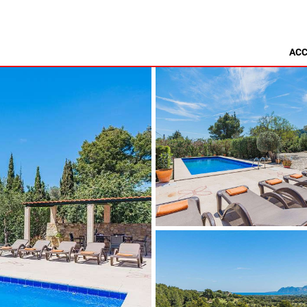
ACC
MINORQUE
NSA
ALCAUFAR
ARENAL D'EN CASTELL
RITA
BINIDALÍ
 MARINA
BINISAFULLER - CAP D´EN FONT
CALA BLANCA
CALA GALDANA
CALA MORELL
CALA'N BRUT