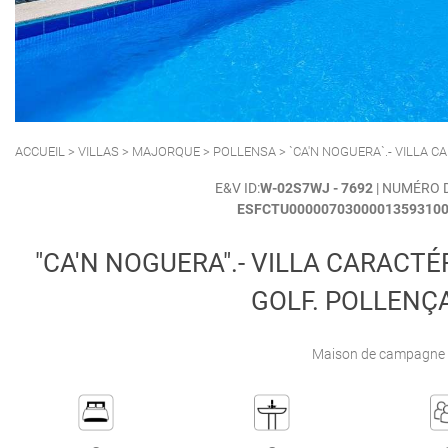
POLLENSA
PUERTO ALCUDIA
ACCUEIL
>
VILLAS
>
MAJORQUE
>
POLLENSA
> `CA'N NOGUERA`.- VILLA 
E&V ID:
W-02S7WJ - 7692
| NUMÉRO 
ESFCTU00000703000013593100
"CA'N NOGUERA".- VILLA CARACTÉ
GOLF. POLLENÇ
Maison de campagne