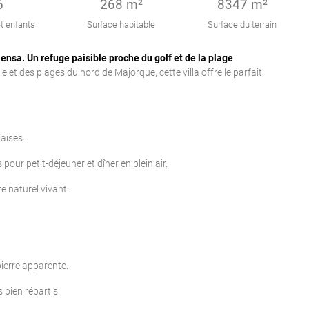
6
268 m²
8347 m²
t enfants
Surface habitable
Surface du terrain
ensa. Un refuge paisible proche du golf et de la plage
e et des plages du nord de Majorque, cette villa offre le parfait
aises.
our petit-déjeuner et dîner en plein air.
e naturel vivant.
pierre apparente.
 bien répartis.