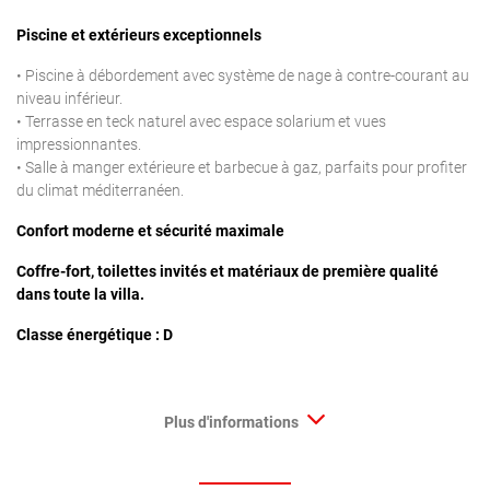
Piscine et extérieurs exceptionnels
• Piscine à débordement avec système de nage à contre-courant au
niveau inférieur.
• Terrasse en teck naturel avec espace solarium et vues
impressionnantes.
• Salle à manger extérieure et barbecue à gaz, parfaits pour profiter
du climat méditerranéen.
Confort moderne et sécurité maximale
Coffre-fort, toilettes invités et matériaux de première qualité
dans toute la villa.
Classe énergétique : D
Plus d'informations