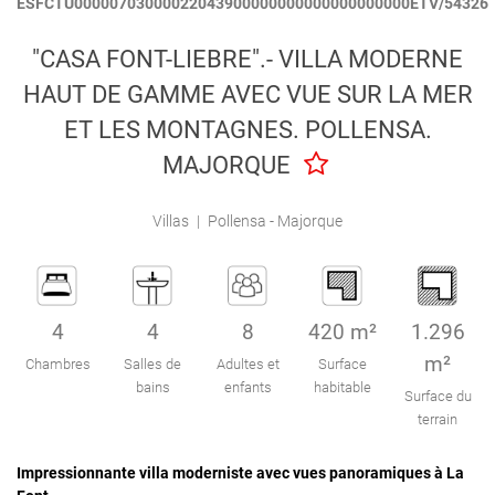
ESFCTU00000703000022043900000000000000000000ETV/54326
Engel & Völkers Holiday Villas
"CASA FONT-LIEBRE".- VILLA MODERNE
Attention au client
HAUT DE GAMME AVEC VUE SUR LA MER
ET LES MONTAGNES. POLLENSA.
MAJORQUE
Villas
|
Pollensa - Majorque
4
4
8
420 m²
1.296
m²
Chambres
Salles de
Adultes et
Surface
bains
enfants
habitable
Surface du
terrain
Impressionnante villa moderniste avec vues panoramiques à La