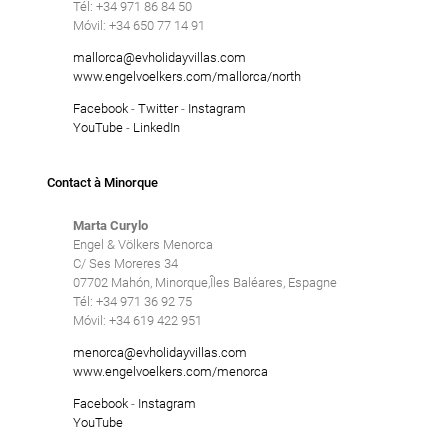
Tél: +34 971 86 84 50
Móvil: +34 650 77 14 91
mallorca@evholidayvillas.com
www.engelvoelkers.com/mallorca/north
Facebook
-
Twitter
-
Instagram
YouTube
-
LinkedIn
Contact à Minorque
Marta Curylo
Engel & Völkers Menorca
C/ Ses Moreres 34
07702 Mahón, Minorque,Îles Baléares, Espagne
Tél: +34 971 36 92 75
Móvil: +34 619 422 951
menorca@evholidayvillas.com
www.engelvoelkers.com/menorca
Facebook
-
Instagram
YouTube