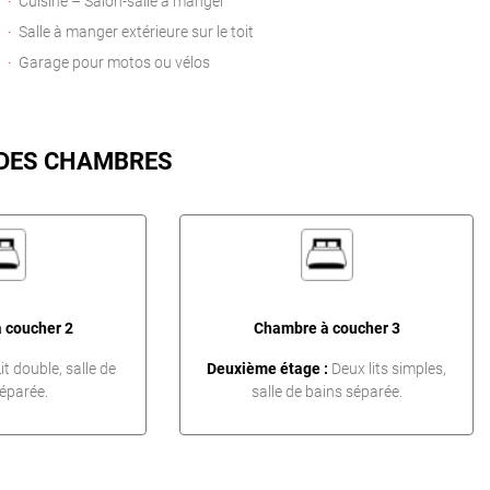
Cuisine – Salon-salle à manger
Salle à manger extérieure sur le toit
Garage pour motos ou vélos
 DES CHAMBRES
 coucher 2
Chambre à coucher 3
it double, salle de
Deuxième étage :
Deux lits simples,
éparée.
salle de bains séparée.