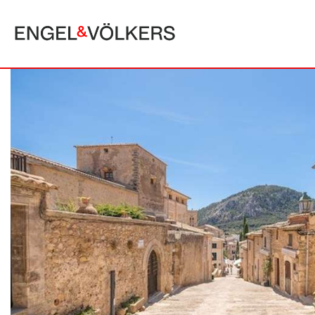
MAJORQUE
ALCUDIA
PUERTO POLLE
BONAIRE
SA POBLA
BÚGER
SANTA MARGA
CALA SAN VICENTE
SON SERRA DE
CAMPANET
FORMENTOR
MANRESA-MAL PAS
PLAYA DE MURO