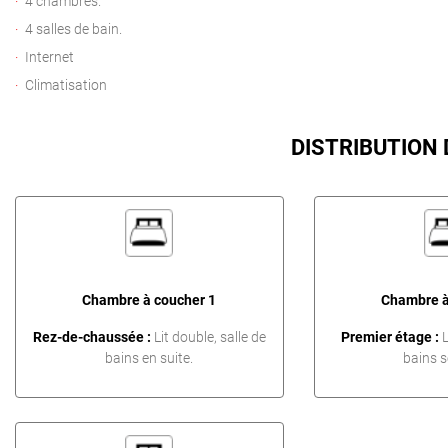
4 chambres.
4 salles de bain.
Internet
Climatisation
DISTRIBUTION
Chambre à coucher 1
Chambre à
Rez-de-chaussée :
Lit double, salle de
Premier étage :
L
bains en suite.
bains s