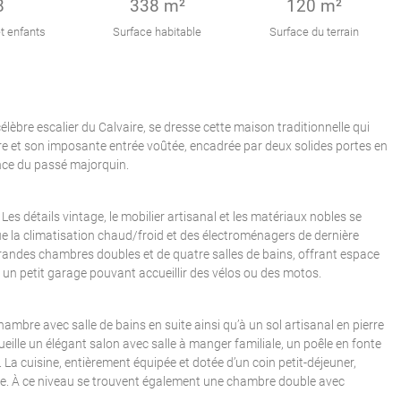
8
338 m²
120 m²
t enfants
Surface habitable
Surface du terrain
lèbre escalier du Calvaire, se dresse cette maison traditionnelle qui
rre et son imposante entrée voûtée, encadrée par deux solides portes en
nce du passé majorquin.
s détails vintage, le mobilier artisanal et les matériaux nobles se
la climatisation chaud/froid et des électroménagers de dernière
 grandes chambres doubles et de quatre salles de bains, offrant espace
t un petit garage pouvant accueillir des vélos ou des motos.
ambre avec salle de bains en suite ainsi qu’à un sol artisanal en pierre
eille un élégant salon avec salle à manger familiale, un poêle en fonte
 La cuisine, entièrement équipée et dotée d’un coin petit-déjeuner,
le. À ce niveau se trouvent également une chambre double avec