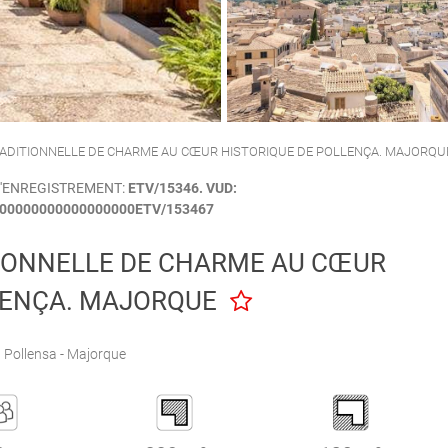
CALA'N PORTER
CIUTADELLA
TRADITIONNELLE DE CHARME AU CŒUR HISTORIQUE DE POLLENÇA. MAJORQU
D'ENREGISTREMENT:
ETV/15346. VUD:
00000000000000000ETV/153467
TIONNELLE DE CHARME AU CŒUR
LENÇA. MAJORQUE
Pollensa - Majorque