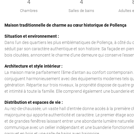
4
4
Chambres
Salles de bains
Adultes e
Maison traditionnelle de charme au cœur historique de Pollença
Situation et environnement :
Dans l’un des quartiers les plus emblématiques de Pollença, à côté du cé
séduit par son caractère authentique et son histoire. Sa façade en pie
bois cloutées, annoncent le charme d’une demeure qui conserve l’esse
Architecture et style intérieur :
La maison marie parfaitement l’âme d’antan au confort contemporain. Le
conjuguent harmonieusement avec des équipements modernes tels que 
génération. Répartie sur trois niveaux, la propriété dispose de quatre
et intimité à toute la famille. Elle comprend également une buanderie e
Distribution et espaces de vie :
Au rez-de-chaussée, un vaste hall d’entrée donne accès à la première ch
majorquine qui apporte authenticité et caractère. Le premier étage accu
et de grandes fenêtres laissant entrer une abondante lumière naturelle.
communique avec un cellier indépendant et une buanderie fonctionnel
parquet en bois et une salle de bains avec baignoire.