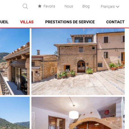
Favoris
Nous
Blog
Français
RECHERCHE
UEIL
VILLAS
PRESTATIONS DE SERVICE
CONTACT
ES CASTELL
ES GRAU
MAHÓN
NA MACARET
PUNTA PRIMA - SON GANXO
SANT LLUÍS
SANTO TOMAS
SON BOU