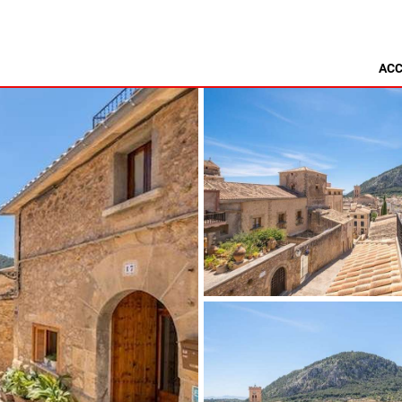
ACC
MINORQUE
NSA
ALCAUFAR
ARENAL D'EN CASTELL
RITA
BINIDALÍ
 MARINA
BINISAFULLER - CAP D´EN FONT
CALA BLANCA
CALA GALDANA
CALA MORELL
CALA'N BRUT