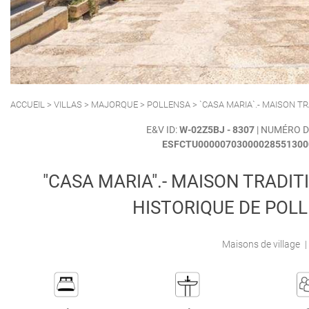
POLLENSA
PUERTO ALCUDIA
ACCUEIL
>
VILLAS
>
MAJORQUE
>
POLLENSA
> `CASA MARIA`.- MAISON 
E&V ID:
W-02Z5BJ - 8307
| NUMÉRO 
ESFCTU00000703000028551300
"CASA MARIA".- MAISON TRADI
HISTORIQUE DE POL
Maisons de village
|