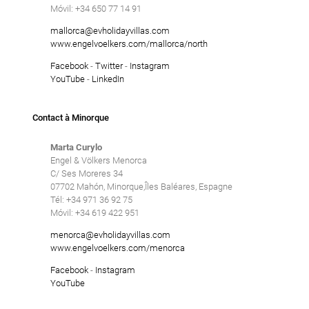
Móvil: +34 650 77 14 91
mallorca@evholidayvillas.com
www.engelvoelkers.com/mallorca/north
Facebook
-
Twitter
-
Instagram
YouTube
-
LinkedIn
Contact à Minorque
Marta Curylo
Engel & Völkers Menorca
C/ Ses Moreres 34
07702 Mahón, Minorque,Îles Baléares, Espagne
Tél: +34 971 36 92 75
Móvil: +34 619 422 951
menorca@evholidayvillas.com
www.engelvoelkers.com/menorca
Facebook
-
Instagram
YouTube