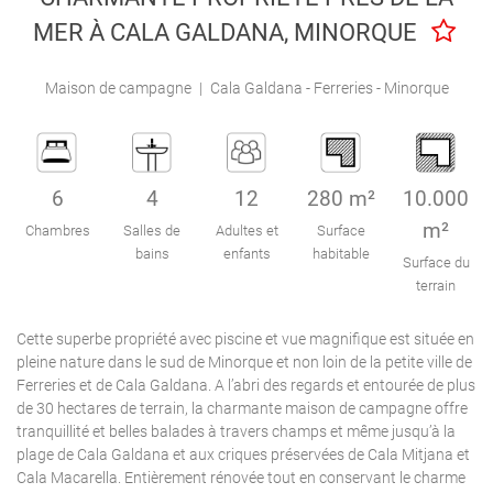
Engel & Völkers Holiday Villas
MER À CALA GALDANA, MINORQUE
Attention au client
Maison de campagne
|
Cala Galdana - Ferreries - Minorque
6
4
12
280 m²
10.000
m²
Chambres
Salles de
Adultes et
Surface
bains
enfants
habitable
Surface du
terrain
Cette superbe propriété avec piscine et vue magnifique est située en
pleine nature dans le sud de Minorque et non loin de la petite ville de
Ferreries et de Cala Galdana. A l’abri des regards et entourée de plus
de 30 hectares de terrain, la charmante maison de campagne offre
tranquillité et belles balades à travers champs et même jusqu’à la
plage de Cala Galdana et aux criques préservées de Cala Mitjana et
Cala Macarella. Entièrement rénovée tout en conservant le charme