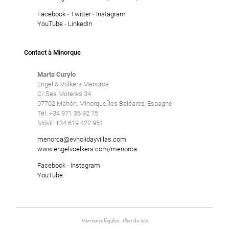
Facebook
-
Twitter
-
Instagram
YouTube
-
LinkedIn
Contact à Minorque
Marta Curylo
Engel & Völkers Menorca
C/ Ses Moreres 34
07702 Mahón, Minorque,Îles Baléares, Espagne
Tél: +34 971 36 92 75
Móvil: +34 619 422 951
menorca@evholidayvillas.com
www.engelvoelkers.com/menorca
Facebook
-
Instagram
YouTube
Mentions légales
-
Plan du site