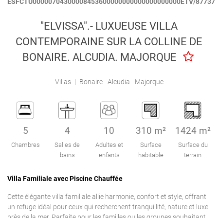
ESFCTU00000704300008453600000000000000000000ETV/87737
Engel & Völkers Holiday Villas
"ELVISSA".- LUXUEUSE VILLA
Attention au client
CONTEMPORAINE SUR LA COLLINE DE
BONAIRE. ALCUDIA. MAJORQUE
Villas
|
Bonaire - Alcudia - Majorque
5
4
10
310 m²
1424 m²
Chambres
Salles de
Adultes et
Surface
Surface du
bains
enfants
habitable
terrain
Villa Familiale avec Piscine Chauffée
Cette élégante villa familiale allie harmonie, confort et style, offrant
un refuge idéal pour ceux qui recherchent tranquillité, nature et luxe
près de la mer. Parfaite pour les familles ou les groupes souhaitant