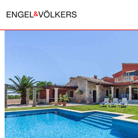
MAJORQUE
ALCUDIA
PUERTO POLLE
BONAIRE
SA POBLA
BÚGER
SANTA MARGA
CALA SAN VICENTE
SON SERRA DE
CAMPANET
FORMENTOR
MANRESA-MAL PAS
PLAYA DE MURO