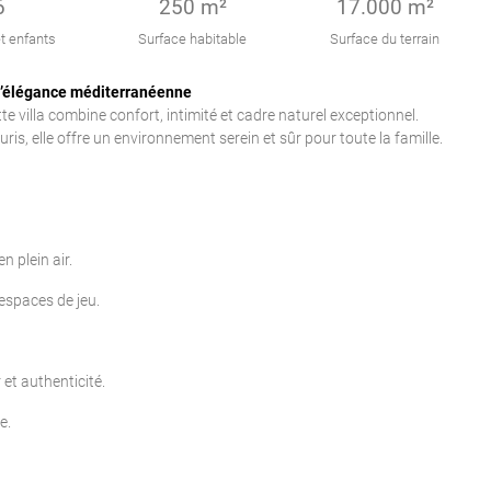
6
250 m²
17.000 m²
t enfants
Surface habitable
Surface du terrain
t d’élégance méditerranéenne
te villa combine confort, intimité et cadre naturel exceptionnel.
ris, elle offre un environnement serein et sûr pour toute la famille.
n plein air.
spaces de jeu.
et authenticité.
e.