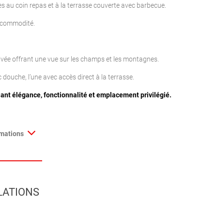
s au coin repas et à la terrasse couverte avec barbecue.
e commodité.
privée offrant une vue sur les champs et les montagnes.
ouche, l’une avec accès direct à la terrasse.
liant élégance, fonctionnalité et emplacement privilégié.
rmations
LATIONS