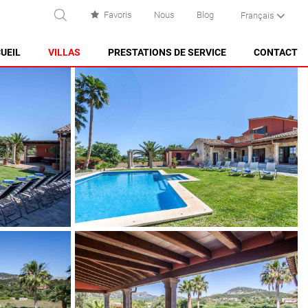
Favoris
Nous
Blog
Français
RECHERCHE
UEIL
VILLAS
PRESTATIONS DE SERVICE
CONTACT
ES CASTELL
ES GRAU
MAHÓN
NA MACARET
PUNTA PRIMA - SON GANXO
SANT LLUÍS
SANTO TOMAS
SON BOU