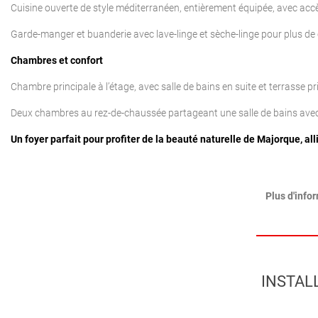
Cuisine ouverte de style méditerranéen, entièrement équipée, avec accè
Garde-manger et buanderie avec lave-linge et sèche-linge pour plus d
Chambres et confort
Chambre principale à l’étage, avec salle de bains en suite et terrasse 
Deux chambres au rez-de-chaussée partageant une salle de bains avec d
Un foyer parfait pour profiter de la beauté naturelle de Majorque, al
Plus d'info
INSTAL