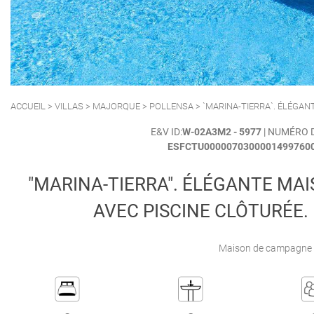
POLLENSA
PUERTO ALCUDIA
ACCUEIL
>
VILLAS
>
MAJORQUE
>
POLLENSA
> `MARINA-TIERRA`. ÉLÉGA
E&V ID:
W-02A3M2 - 5977
| NUMÉRO 
ESFCTU00000703000014997600
"MARINA-TIERRA". ÉLÉGANTE MA
AVEC PISCINE CLÔTURÉE
Maison de campagne