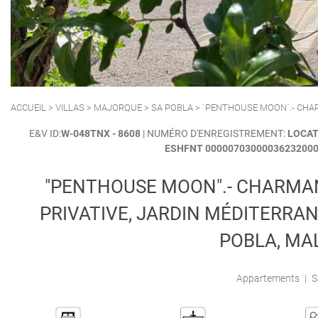
POLLENSA
PUERTO ALCUDIA
ACCUEIL
>
VILLAS
>
MAJORQUE
>
SA POBLA
> `PENTHOUSE MOON`.- CHAR
E&V ID:
W-048TNX - 8608
| NUMÉRO D'ENREGISTREMENT:
LOCAT
ESHFNT 00000703000036232000
"PENTHOUSE MOON".- CHARMA
PRIVATIVE, JARDIN MÉDITERRANÉ
POBLA, MA
Appartements
|
S