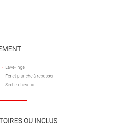
EMENT
Lave-linge
Fer et planche à repasser
Sèche-cheveux
TOIRES OU INCLUS