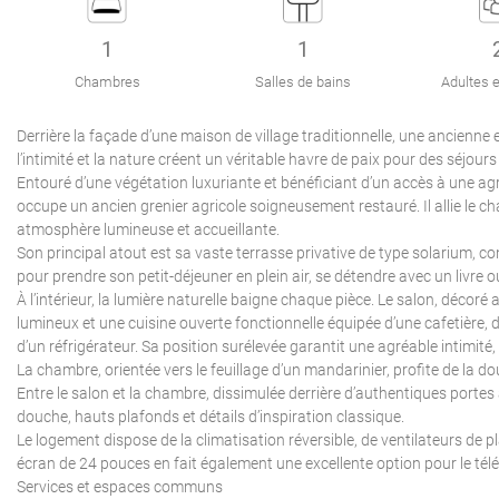
1
1
Chambres
Salles de bains
Adultes e
Derrière la façade d’une maison de village traditionnelle, une ancienne
l’intimité et la nature créent un véritable havre de paix pour des séjo
Entouré d’une végétation luxuriante et bénéficiant d’un accès à une ag
occupe un ancien grenier agricole soigneusement restauré. Il allie le cha
atmosphère lumineuse et accueillante.
Son principal atout est sa vaste terrasse privative de type solarium, co
pour prendre son petit-déjeuner en plein air, se détendre avec un livre o
À l’intérieur, la lumière naturelle baigne chaque pièce. Le salon, déco
lumineux et une cuisine ouverte fonctionnelle équipée d’une cafetière, d
d’un réfrigérateur. Sa position surélevée garantit une agréable intimité, 
La chambre, orientée vers le feuillage d’un mandarinier, profite de la 
Entre le salon et la chambre, dissimulée derrière d’authentiques portes
douche, hauts plafonds et détails d’inspiration classique.
Le logement dispose de la climatisation réversible, de ventilateurs de p
écran de 24 pouces en fait également une excellente option pour le tél
Services et espaces communs