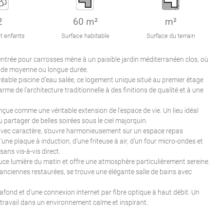
2
60 m²
m²
t enfants
Surface habitable
Surface du terrain
 entrée pour carrosses mène à un paisible jardin méditerranéen clos, où
urs de moyenne ou longue durée.
réable piscine d’eau salée, ce logement unique situé au premier étage
rme de l’architecture traditionnelle à des finitions de qualité et à une
nçue comme une véritable extension de l’espace de vie. Un lieu idéal
u partager de belles soirées sous le ciel majorquin.
ré avec caractère, s’ouvre harmonieusement sur un espace repas
’une plaque à induction, d’une friteuse à air, d’un four micro-ondes et
sans vis-à-vis direct.
douce lumière du matin et offre une atmosphère particulièrement sereine.
 anciennes restaurées, se trouve une élégante salle de bains avec
lafond et d’une connexion internet par fibre optique à haut débit. Un
étravail dans un environnement calme et inspirant.