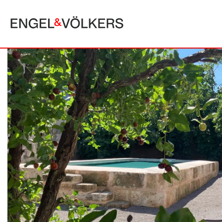
MAJORQUE
ALCUDIA
PUERTO POLLE
BONAIRE
SA POBLA
BÚGER
SANTA MARGA
CALA SAN VICENTE
SON SERRA DE
CAMPANET
FORMENTOR
MANRESA-MAL PAS
PLAYA DE MURO