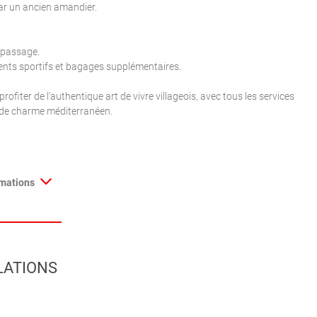
par un ancien amandier.
epassage.
ents sportifs et bagages supplémentaires.
fiter de l’authentique art de vivre villageois, avec tous les services
e de charme méditerranéen.
rmations
LATIONS