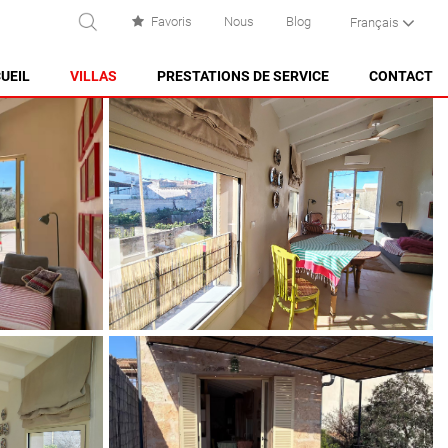
Favoris
Nous
Blog
Français
RECHERCHE
UEIL
VILLAS
PRESTATIONS DE SERVICE
CONTACT
ES CASTELL
ES GRAU
MAHÓN
NA MACARET
PUNTA PRIMA - SON GANXO
SANT LLUÍS
SANTO TOMAS
SON BOU