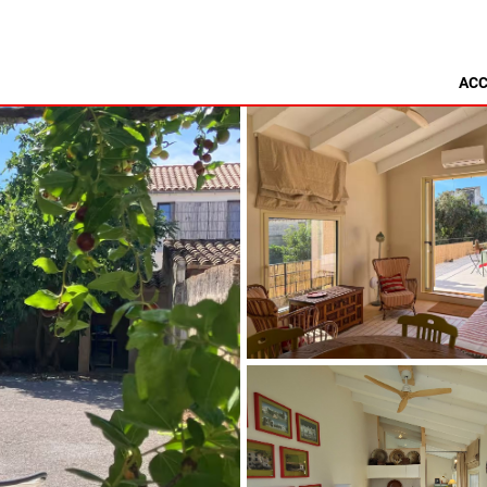
ACC
MINORQUE
NSA
ALCAUFAR
ARENAL D'EN CASTELL
RITA
BINIDALÍ
 MARINA
BINISAFULLER - CAP D´EN FONT
CALA BLANCA
CALA GALDANA
CALA MORELL
CALA'N BRUT