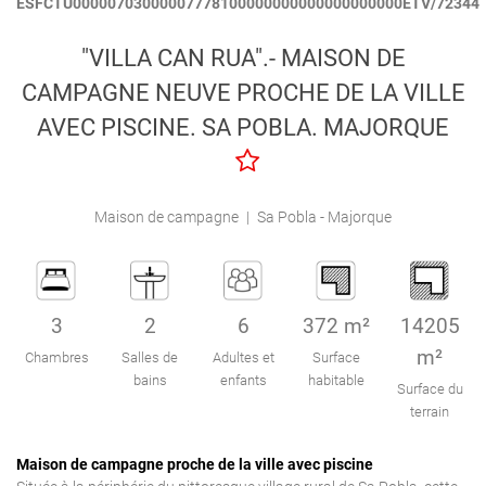
ESFCTU00000703000007778100000000000000000000ETV/72344
Engel & Völkers Holiday Villas
"VILLA CAN RUA".- MAISON DE
Attention au client
CAMPAGNE NEUVE PROCHE DE LA VILLE
AVEC PISCINE. SA POBLA. MAJORQUE
Maison de campagne
|
Sa Pobla - Majorque
3
2
6
372 m²
14205
m²
Chambres
Salles de
Adultes et
Surface
bains
enfants
habitable
Surface du
terrain
Maison de campagne proche de la ville avec piscine