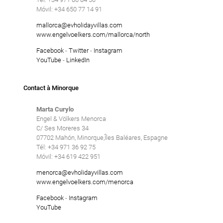
Móvil: +34 650 77 14 91
mallorca@evholidayvillas.com
www.engelvoelkers.com/mallorca/north
Facebook
-
Twitter
-
Instagram
YouTube
-
LinkedIn
Contact à Minorque
Marta Curylo
Engel & Völkers Menorca
C/ Ses Moreres 34
07702 Mahón, Minorque,Îles Baléares, Espagne
Tél: +34 971 36 92 75
Móvil: +34 619 422 951
menorca@evholidayvillas.com
www.engelvoelkers.com/menorca
Facebook
-
Instagram
YouTube