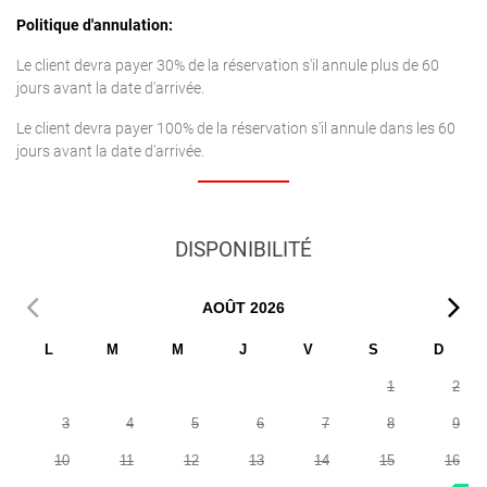
Politique d'annulation:
Le client devra payer 30% de la réservation s'il annule plus de 60
jours avant la date d'arrivée.
Le client devra payer 100% de la réservation s'il annule dans les 60
jours avant la date d'arrivée.
DISPONIBILITÉ
AOÛT
2026
L
M
M
J
V
S
D
1
2
3
4
5
6
7
8
9
10
11
12
13
14
15
16