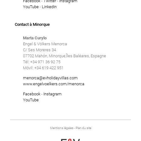
Facebook
-
Twitter
-
Instagram
YouTube
-
LinkedIn
Contact à Minorque
Marta Curylo
Engel & Völkers Menorca
C/ Ses Moreres 34
07702 Mahón, Minorque,Îles Baléares, Espagne
Tél: +34 971 36 92 75
Móvil: +34 619 422 951
menorca@evholidayvillas.com
www.engelvoelkers.com/menorca
Facebook
-
Instagram
YouTube
Mentions légales
-
Plan du site