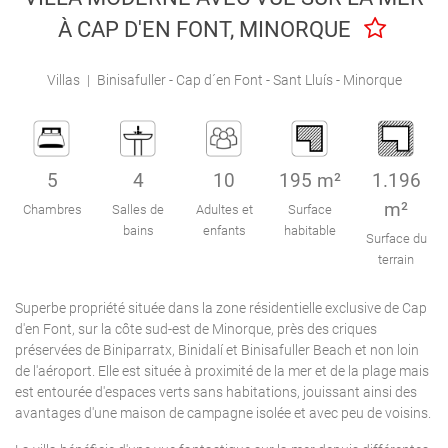
Engel & Völkers Holiday Villas
À CAP D'EN FONT, MINORQUE
Attention au client
Villas
|
Binisafuller - Cap d´en Font - Sant Lluís - Minorque
5
4
10
195 m²
1.196
m²
Chambres
Salles de
Adultes et
Surface
bains
enfants
habitable
Surface du
terrain
Superbe propriété située dans la zone résidentielle exclusive de Cap
d'en Font, sur la côte sud-est de Minorque, près des criques
préservées de Biniparratx, Binidalí et Binisafuller Beach et non loin
de l'aéroport. Elle est située à proximité de la mer et de la plage mais
est entourée d'espaces verts sans habitations, jouissant ainsi des
avantages d'une maison de campagne isolée et avec peu de voisins.